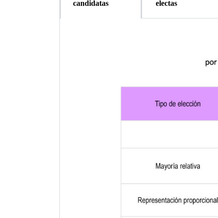
candidatas
electas