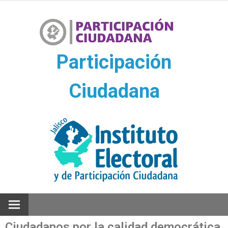
Ir
al
contenido
Participación
Ciudadana
Participación Ciudadana
Ciudadanos por la calidad democrática