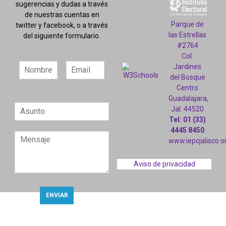
sugerencias y dudas a través
de nuestras cuentas en
Parque de
twitter y facebook, o a través
las Estrellas
del siguiente formulario.
#2764
Col.
Jardines
del Bosque
Centro
Guadalajara,
Jal. 44520
Tel: 01 (33)
4445 8450
www.iepcjalisco.o
Aviso de privacidad