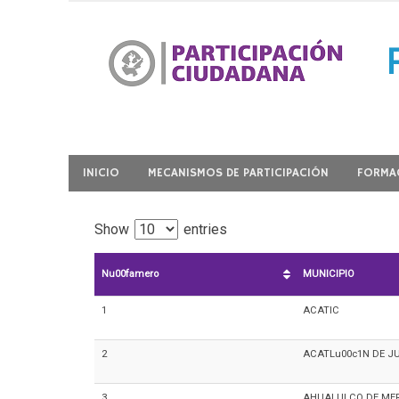
Ir
al
contenido
Participación Ciudadana
INICIO
MECANISMOS DE PARTICIPACIÓN
FORMAC
Show
entries
Nu00famero
MUNICIPIO
1
ACATIC
2
ACATLu00c1N DE J
3
AHUALULCO DE ME