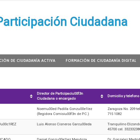
Participación Ciudadana
IÓN DE CIUDADANÍA ACTIVA
FORMACIÓN DE CIUDADANÍA DIGITAL
Director de Participaciu00f3n
Domicilio y telefono
Ciudadana o encargado
Noemu00ed Padilla Gonzu00e1lez
Zaragoza No. 209 tel
(Regidora Comisiu00f3n de P.C.)
715 1082
Uu00c1REZ
Luis Alonso Cisneros Garcu00eda
Tranquilino Elizondo
45700 cel. 33233238
RCADO
Daniel Gonzu00e1lez Mendoza
Dr. Gonzalez Madrid 