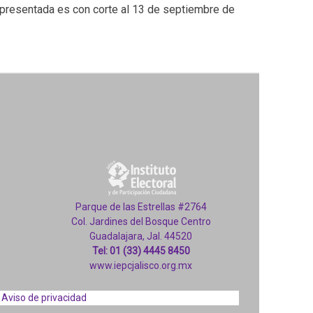
 presentada es con corte al 13 de septiembre de
Parque de las Estrellas #2764
Col. Jardines del Bosque Centro
Guadalajara, Jal. 44520
Tel: 01 (33) 4445 8450
www.iepcjalisco.org.mx
Aviso de privacidad