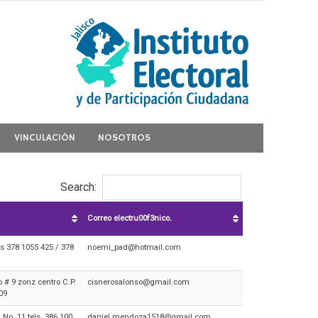
VINCULACIÓN
NOSOTROS
Search:
Correo electru00f3nico.
s 378 1055 425 / 378
noemi_pad@hotmail.com
 # 9 zonz centro C.P.
cisnerosalonso@gmail.com
09
No. 11 tels. 386 100
daniel.mendoza1518@gmail.com