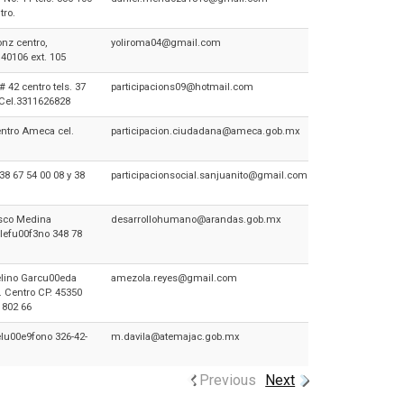
tro.
nz centro,
yoliroma04@gmail.com
40106 ext. 105
 42 centro tels. 37
participacions09@hotmail.com
 Cel.3311626828
ntro Ameca cel.
participacion.ciudadana@ameca.gob.mx
38 67 54 00 08 y 38
participacionsocial.sanjuanito@gmail.com
isco Medina
desarrollohumano@arandas.gob.mx
lefu00f3no 348 78
elino Garcu00eda
amezola.reyes@gmail.com
. Centro CP. 45350
 802 66
lu00e9fono 326-42-
m.davila@atemajac.gob.mx
Previous
Next