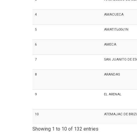
4
AMACUECA
5
AMATITu00c1N
6
AMECA
7
SAN JUANITO DE E
8
ARANDAS
9
EL ARENAL
10
ATEMAJAC DE BRIZ
Showing 1 to 10 of 132 entries