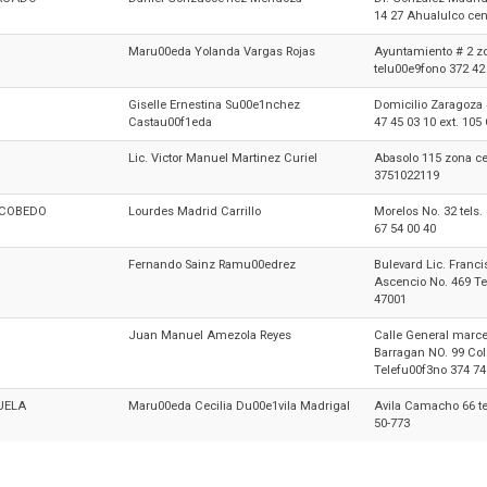
14 27 Ahualulco cen
Maru00eda Yolanda Vargas Rojas
Ayuntamiento # 2 zo
telu00e9fono 372 42 
Giselle Ernestina Su00e1nchez
Domicilio Zaragoza #
Castau00f1eda
47 45 03 10 ext. 105
Lic. Victor Manuel Martinez Curiel
Abasolo 115 zona ce
3751022119
SCOBEDO
Lourdes Madrid Carrillo
Morelos No. 32 tels. 
67 54 00 40
Fernando Sainz Ramu00edrez
Bulevard Lic. Franc
Ascencio No. 469 Te
47001
Juan Manuel Amezola Reyes
Calle General marc
Barragan NO. 99 Col
Telefu00f3no 374 74
UELA
Maru00eda Cecilia Du00e1vila Madrigal
Avila Camacho 66 te
50-773