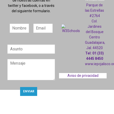
de nuestras cuentas en
Parque de
twitter y facebook, o a través
las Estrellas
del siguiente formulario.
#2764
Col.
Jardines
del Bosque
Centro
Guadalajara,
Jal. 44520
Tel: 01 (33)
4445 8450
www.iepcjalisco.o
Aviso de privacidad