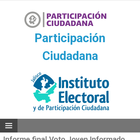
Ir
al
contenido
Participación
Ciudadana
Participación Ciudadana
Informe final Voto Joven Informado