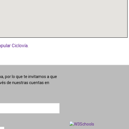
pular Ciclovía
.
, por lo que te invitamos a que
avés de nuestras cuentas en