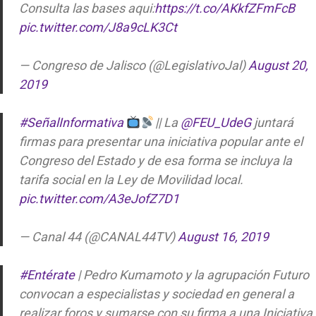
Consulta las bases aqui:
https://t.co/AKkfZFmFcB
pic.twitter.com/J8a9cLK3Ct
— Congreso de Jalisco (@LegislativoJal)
August 20,
2019
#SeñalInformativa
|| La
@FEU_UdeG
juntará
firmas para presentar una iniciativa popular ante el
Congreso del Estado y de esa forma se incluya la
tarifa social en la Ley de Movilidad local.
pic.twitter.com/A3eJofZ7D1
— Canal 44 (@CANAL44TV)
August 16, 2019
#Entérate
| Pedro Kumamoto y la agrupación Futuro
convocan a especialistas y sociedad en general a
realizar foros y sumarse con su firma a una Iniciativa