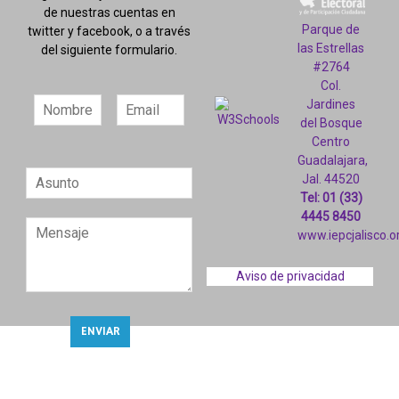
de nuestras cuentas en
Parque de
twitter y facebook, o a través
las Estrellas
del siguiente formulario.
#2764
Col.
Jardines
del Bosque
Centro
Guadalajara,
Jal. 44520
Tel: 01 (33)
4445 8450
www.iepcjalisco.o
Aviso de privacidad