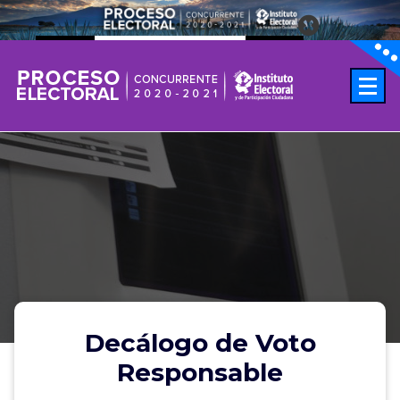
IEPC Jalisco
Play
01:38
Play
Mute
Settings
PIP
Enter
fullscreen
Decálogo de Voto
Responsable