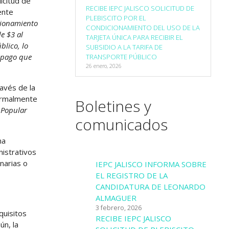
icitud de
RECIBE IEPC JALISCO SOLICITUD DE
ente
PLEBISCITO POR EL
cionamiento
CONDICIONAMIENTO DEL USO DE LA
de $3 al
TARJETA ÚNICA PARA RECIBIR EL
blico, lo
SUBSIDIO A LA TARIFA DE
e pago que
TRANSPORTE PÚBLICO
26 enero, 2026
avés de la
 formalmente
Boletines y
 Popular
comunicados
na
nistrativos
narias o
IEPC JALISCO INFORMA SOBRE
EL REGISTRO DE LA
CANDIDATURA DE LEONARDO
ALMAGUER
3 febrero, 2026
quisitos
RECIBE IEPC JALISCO
ún, la