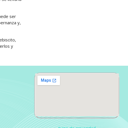
uede ser
bernanza y,
ebiscito,
erlos y