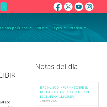
Ir
rtidos políticos
PREP
Leyes
Prensa
Notas del día
CIBIR
IEPC JALISCO INFORMA SOBRE EL
REGISTRO DE LA CANDIDATURA DE
LEONARDO ALMAGUER
3 febrero, 2026
Jalisco