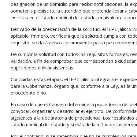
designación de un domicilio para recibir notificaciones, la e
someter a plebiscito, la autoridad que pretenda llevar a ca
inscritas en el listado nominal del estado, equivalente a poc
Derivado de la presentación de la solicitud, el IEPC Jalisco 
aplicable. Primero, verificará que la solicitud cumpla con tod
requisito, se dará aviso al promovente para que cumpliment
De cumplir la solicitud con todos los requisitos formales, rem
validación, a fin de comprobar que correspondan a ciudadana
duplicidades o inconsistencias.
Concluidas estas etapas, el IEPC Jalisco integrará el expedi
para la Gobernanza, órgano que, conforme a la Ley, es la úni
procedente o no.
En caso de que el Consejo determine la procedencia del plebi
convocar, organizar y desarrollar el ejercicio. De conformid
siguientes a la declaratoria de procedencia. Los resultados s
listado nominal del estado y si más de la mitad de las pers
Por el contrario, si se determina que no se cumplen los requi