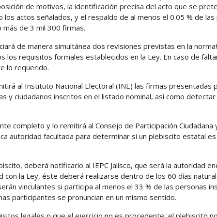
xposición de motivos, la identificación precisa del acto que se pre
bo los actos señalados, y el respaldo de al menos el 0.05 % de la
o más de 3 mil 300 firmas.
iniciará de manera simultánea dos revisiones previstas en la norma
os los requisitos formales establecidos en la Ley. En caso de falta
e lo requerido.
itirá al Instituto Nacional Electoral (INE) las firmas presentadas 
s y ciudadanos inscritos en el listado nominal, así como detectar
ente completo y lo remitirá al Consejo de Participación Ciudadana 
ca autoridad facultada para determinar si un plebiscito estatal es
scito, deberá notificarlo al IEPC Jalisco, que será la autoridad e
ad con la Ley, éste deberá realizarse dentro de los 60 días natura
erán vinculantes si participa al menos el 33 % de las personas ins
onas participantes se pronuncian en un mismo sentido.
sitos legales o que el ejercicio no es procedente, el plebiscito no