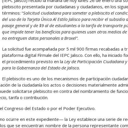
(IEPC Jalisco) recibió la mañana de hoy lunes 26 de enero una sol
plebiscito presentada por ciudadanas y ciudadanos, en los sigui
términos: “
Solicitud ciudadana para someter a plebiscito el condi
del uso de la Tarjeta Única Al Estilo Jalisco para recibir el subsidio 
pasaje general y de $9 al de estudiantes a la tarifa de transporte pú
que impide tener los beneficios para quienes usen otros medios d
no entreguen datos personales a Broxel”.
La solicitud fue acompañada por 5 mil 900 firmas recabadas a tr
plataforma digital Fírmale del IEPC Jalisco. Con ello, ha iniciado
el procedimiento previsto en la
Ley de Participación Ciudadana y
para la Gobernanza del Estado de Jalisco.
El plebiscito es uno de los mecanismos de participación ciudada
ración de la ciudadanía los actos o decisiones materialmente admi
uede solicitarse plebiscito en contra del nombramiento de funcio
io, tarifa o contribución.
el Congreso del Estado o por el Poder Ejecutivo.
omo ocurre en este expediente— la Ley establece una serie de re
 los que se encuentran: nombre de la persona representante com