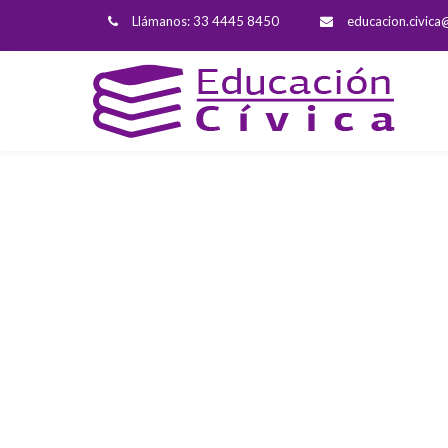
Llámanos: 33 4445 8450
educacion.civica