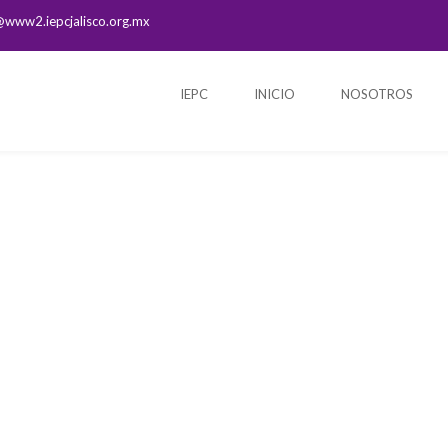
@www2.iepcjalisco.org.mx
IEPC
INICIO
NOSOTROS