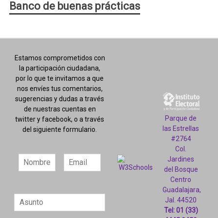
Banco de buenas prácticas
Estamos comprometidos con
la participación ciudadana,
por lo que te invitamos a que
nos envíes tus comentarios,
sugerencias y dudas a través
de nuestras cuentas en
Parque de
twitter y facebook, o a través
las Estrellas
del siguiente formulario.
#2764
Col.
Jardines
del Bosque
Centro
Guadalajara,
Jal. 44520
Tel: 01 (33)