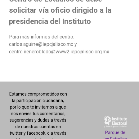
solicitar vía oficio dirigido a la
presidencia del Instituto
Para más informes del centro:
carlos.aguirre@iepcjalisco.mx y
centro.irenerobledo@www2.iepcjalisco.org.mx
Estamos comprometidos con
la participación ciudadana,
por lo que te invitamos a que
nos envíes tus comentarios,
sugerencias y dudas a través
de nuestras cuentas en
Parque de
twitter y facebook, o a través