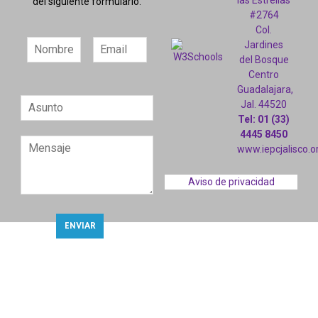
las Estrellas
del siguiente formulario.
#2764
Col.
Jardines
del Bosque
Centro
Guadalajara,
Jal. 44520
Tel: 01 (33)
4445 8450
www.iepcjalisco.o
Aviso de privacidad