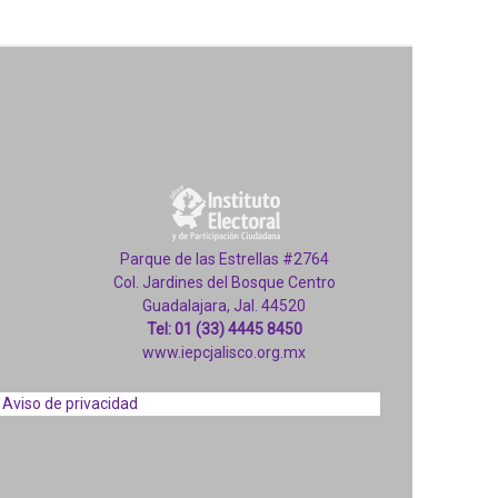
Parque de las Estrellas #2764
Col. Jardines del Bosque Centro
Guadalajara, Jal. 44520
Tel: 01 (33) 4445 8450
www.iepcjalisco.org.mx
Aviso de privacidad