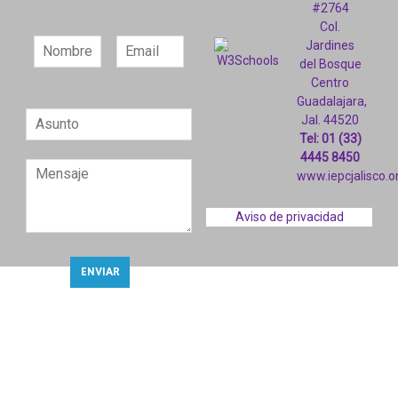
#2764
Col.
Jardines
del Bosque
Centro
Guadalajara,
Jal. 44520
Tel: 01 (33)
4445 8450
www.iepcjalisco.o
Aviso de privacidad