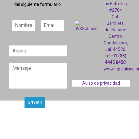
las Estrellas
del siguiente formulario.
#2764
Col.
Jardines
del Bosque
Centro
Guadalajara,
Jal. 44520
Tel: 01 (33)
4445 8450
www.iepcjalisco.o
Aviso de privacidad