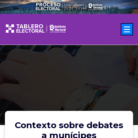
Saltar
al
contenido
Contexto sobre debates
a munícipes