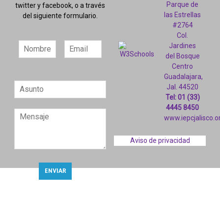
Parque de
twitter y facebook, o a través
las Estrellas
del siguiente formulario.
#2764
Col.
Jardines
del Bosque
Centro
Guadalajara,
Jal. 44520
Tel: 01 (33)
4445 8450
www.iepcjalisco.o
Aviso de privacidad