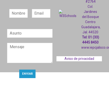
#2764
Col.
Jardines
del Bosque
Centro
Guadalajara,
Jal. 44520
Tel: 01 (33)
4445 8450
www.iepcjalisco.o
Aviso de privacidad