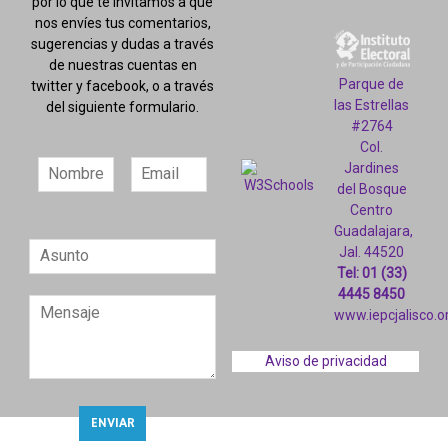
por lo que te invitamos a que
nos envíes tus comentarios,
sugerencias y dudas a través
de nuestras cuentas en
Parque de
twitter y facebook, o a través
las Estrellas
del siguiente formulario.
#2764
Col.
Jardines
del Bosque
Centro
Guadalajara,
Jal. 44520
Tel: 01 (33)
4445 8450
www.iepcjalisco.o
Aviso de privacidad