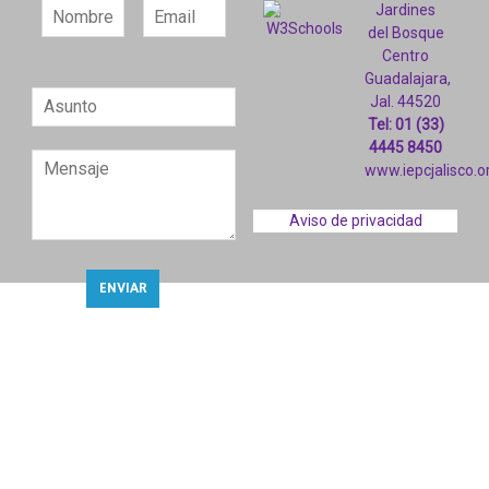
Jardines
del Bosque
Centro
Guadalajara,
Jal. 44520
Tel: 01 (33)
4445 8450
www.iepcjalisco.o
Aviso de privacidad