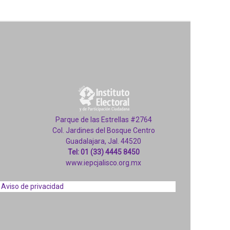
Parque de las Estrellas #2764
Col. Jardines del Bosque Centro
Guadalajara, Jal. 44520
Tel: 01 (33) 4445 8450
www.iepcjalisco.org.mx
Aviso de privacidad