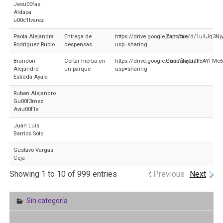
Jesu00fas
Aldapa
u00c1lvarez
Paola Alejandra
Entrega de
https://drive.google.com/file/d/1u4Jq
Zapopan
Rodriguez Rubio
despensas
usp=sharing
Brandon
Cortar hierba en
https://drive.google.com/file/d/15AYFM
GuadalajaraII
Alejandro
un parque
usp=sharing
Estrada Ayala
Ruben Alejandro
Gu00f3mez
Aviu00f1a
Juan Luis
Barrios Soto
Gustavo Vargas
Ceja
Showing 1 to 10 of 999 entries
Previous
Next
Sin categoría