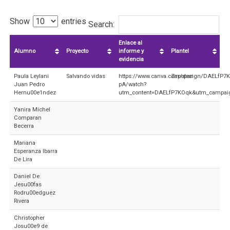
Show
entries
Search:
Enlace al
Alumno
Proyecto
informe y
Plantel
evidencia
Paula Leylani
Salvando vidas
https://www.canva.com/design/DAELfP7
Zapopan
Juan Pedro
pA/watch?
Hernu00e1ndez
utm_content=DAELfP7KOqk&utm_campaig
Yanira Michel
Comparan
Becerra
Mariana
Esperanza Ibarra
De Lira
Daniel De
Jesu00fas
Rodru00edguez
Rivera
Christopher
Josu00e9 de