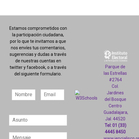
de
entradas
Estamos comprometidos con
la participación ciudadana,
por lo que te invitamos a que
nos envíes tus comentarios,
sugerencias y dudas a través
de nuestras cuentas en
Parque de
twitter y facebook, o a través
las Estrellas
del siguiente formulario.
#2764
Col.
Jardines
del Bosque
Centro
Guadalajara,
Jal. 44520
Tel: 01 (33)
4445 8450
www.iepcjalisco.o