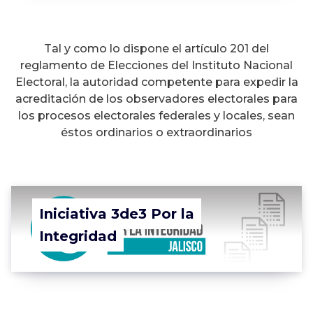
Tal y como lo dispone el artículo 201 del
reglamento de Elecciones del Instituto Nacional
Electoral, la autoridad competente para expedir la
acreditación de los observadores electorales para
los procesos electorales federales y locales, sean
éstos ordinarios o extraordinarios
Iniciativa 3de3 Por la
Integridad