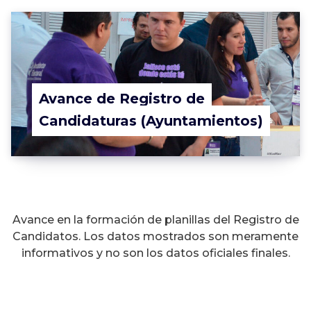
Avance de Registro de
Candidaturas (Ayuntamientos)
Avance en la formación de planillas del Registro de
Candidatos. Los datos mostrados son meramente
informativos y no son los datos oficiales finales.
¡Trabaja en el IEPC!