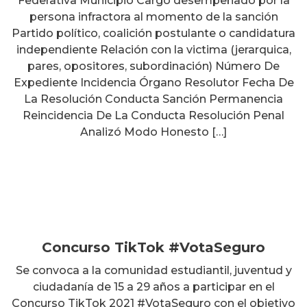
Federativa Municipio Cargo desempeñado por la
persona infractora al momento de la sanción
Partido político, coalición postulante o candidatura
independiente Relación con la victima (jerarquica,
pares, opositores, subordinación) Número De
Expediente Incidencia Órgano Resolutor Fecha De
La Resolución Conducta Sanción Permanencia
Reincidencia De La Conducta Resolución Penal
Analizó Modo Honesto […]
Concurso TikTok #VotaSeguro
Concurso TikTok #VotaSeguro
Se convoca a la comunidad estudiantil, juventud y
ciudadanía de 15 a 29 años a participar en el
Concurso TikTok 2021 #VotaSeguro con el objetivo