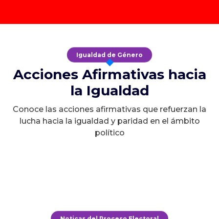
Igualdad de Género
Acciones Afirmativas hacia
la Igualdad
Conoce las acciones afirmativas que refuerzan la
lucha hacia la igualdad y paridad en el ámbito
político