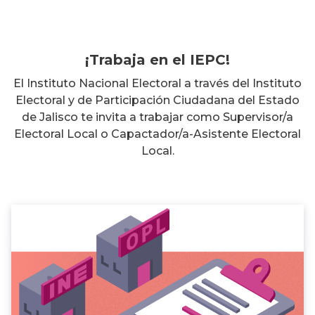
¡Trabaja en el IEPC!
El Instituto Nacional Electoral a través del Instituto
Electoral y de Participación Ciudadana del Estado
de Jalisco te invita a trabajar como Supervisor/a
Electoral Local o Capactador/a-Asistente Electoral
Local.