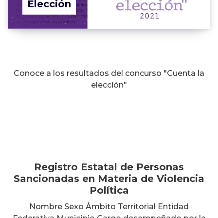
Elección
Registro Estatal de Personas
Conoce a los resultados del concurso "Cuenta la
Sancionadas en Materia de
elección"
Violencia Política
Registro Estatal de Personas
Sancionadas en Materia de Violencia
Política
Nombre Sexo Ámbito Territorial Entidad