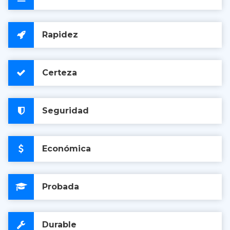
Rapidez
Certeza
Seguridad
Económica
Probada
Durable