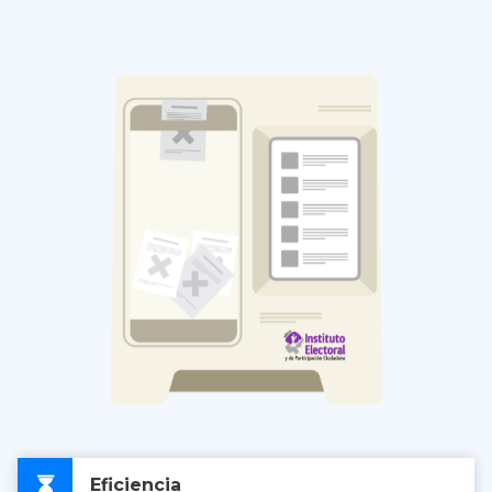
Eficiencia