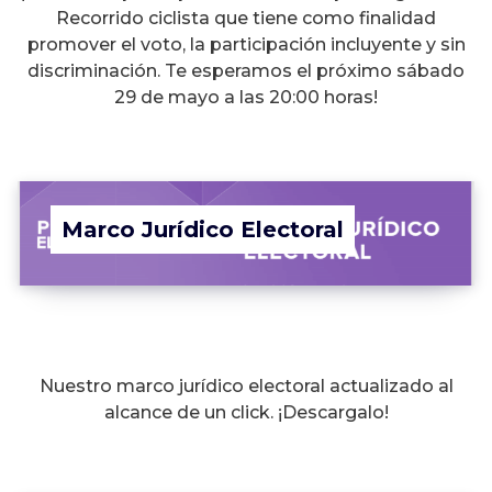
Recorrido ciclista que tiene como finalidad
promover el voto, la participación incluyente y sin
discriminación. Te esperamos el próximo sábado
29 de mayo a las 20:00 horas!
Marco Jurídico Electoral
Nuestro marco jurídico electoral actualizado al
alcance de un click. ¡Descargalo!