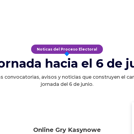
Noticas del Proceso Electoral
jornada hacia el 6 de j
s convocatorias, avisos y noticias que construyen el ca
jornada del 6 de junio.
Online Gry Kasynowe
Online Gry Kasynowe