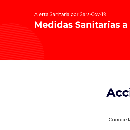
Alerta Sanitaria por Sars-Cov-19
Medidas Sanitarias a
Acc
Conoce la