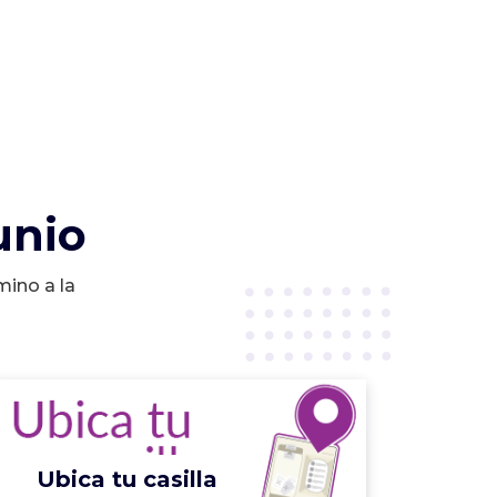
unio
mino a la
Ubica tu casilla