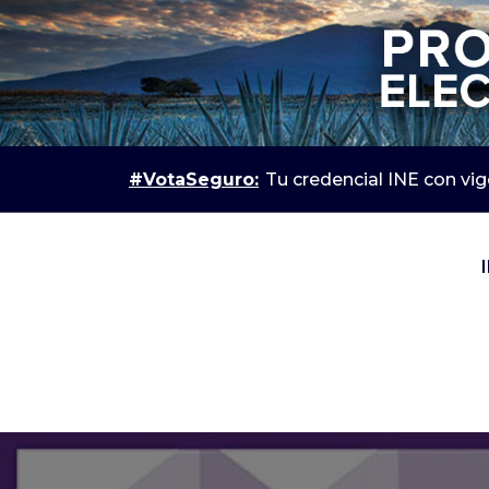
#VotaSeguro:
Tu credencial INE con vi
IEPC Jalisco