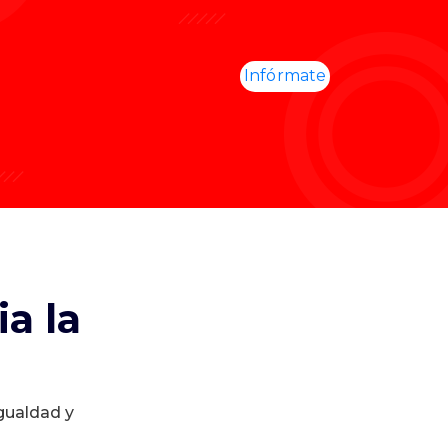
Infórmate
a la
igualdad y