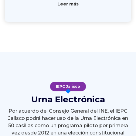
Leer más
IEPC Jalisco
Urna Electrónica
Por acuerdo del Consejo General del INE, el IEPC
Jalisco podrá hacer uso de la Urna Electrónica en
50 casillas como un programa piloto por primera
vez desde 2012 en una elección constitucional