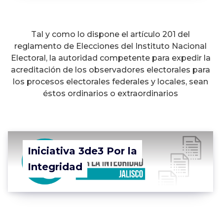
Tal y como lo dispone el artículo 201 del
reglamento de Elecciones del Instituto Nacional
Electoral, la autoridad competente para expedir la
acreditación de los observadores electorales para
los procesos electorales federales y locales, sean
éstos ordinarios o extraordinarios
Iniciativa 3de3 Por la
Integridad