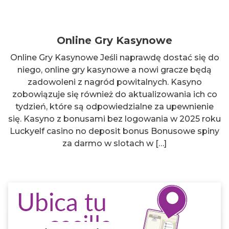
Online Gry Kasynowe
Online Gry Kasynowe Jeśli naprawdę dostać się do
niego, online gry kasynowe a nowi gracze będą
zadowoleni z nagród powitalnych. Kasyno
zobowiązuje się również do aktualizowania ich co
tydzień, które są odpowiedzialne za upewnienie
się. Kasyno z bonusami bez logowania w 2025 roku
Luckyelf casino no deposit bonus Bonusowe spiny
za darmo w slotach w […]