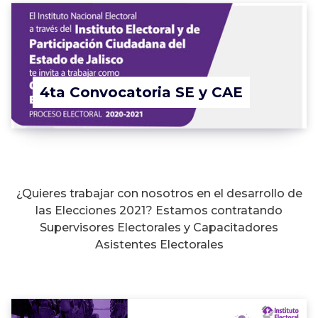
4ta Convocatoria SE y CAE
¿Quieres trabajar con nosotros en el desarrollo de
las Elecciones 2021? Estamos contratando
Supervisores Electorales y Capacitadores
Asistentes Electorales