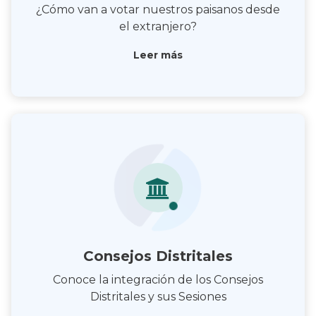
¿Cómo van a votar nuestros paisanos desde
el extranjero?
Leer más
Consejos Distritales
Conoce la integración de los Consejos
Distritales y sus Sesiones