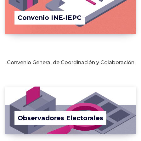
Convenio INE-IEPC
Convenio General de Coordinación y Colaboración
Observadores Electorales