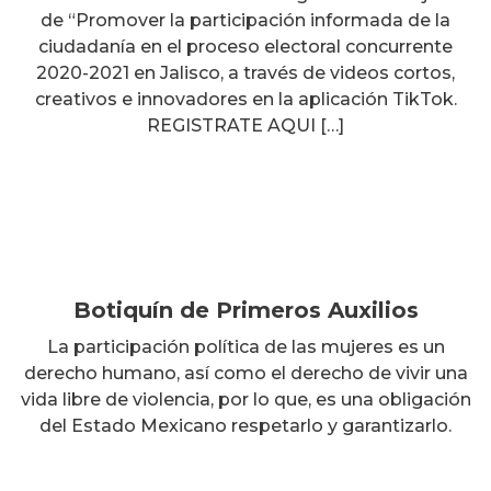
de “Promover la participación informada de la
ciudadanía en el proceso electoral concurrente
2020-2021 en Jalisco, a través de videos cortos,
creativos e innovadores en la aplicación TikTok.
REGISTRATE AQUI […]
Botiquín de Primeros Auxilios
Botiquín de Primeros Auxilios
La participación política de las mujeres es un
derecho humano, así como el derecho de vivir una
vida libre de violencia, por lo que, es una obligación
del Estado Mexicano respetarlo y garantizarlo.