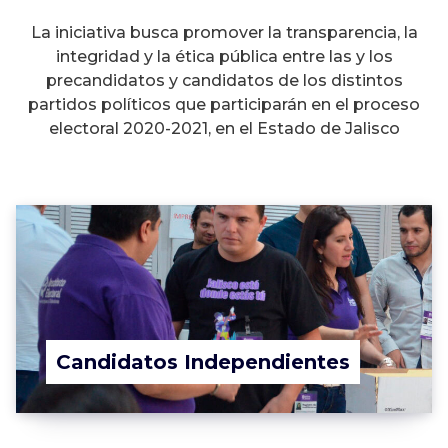
La iniciativa busca promover la transparencia, la
integridad y la ética pública entre las y los
precandidatos y candidatos de los distintos
partidos políticos que participarán en el proceso
electoral 2020-2021, en el Estado de Jalisco
Candidatos Independientes