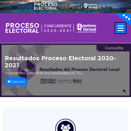
IEPC Jalisco
Resultados Proceso Electoral 2020-
2021
Ya puedes consultar los resultados ACTUALIZADOS
Consulta