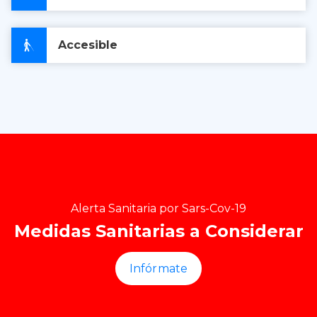
Accesible
Alerta Sanitaria por Sars-Cov-19
Medidas Sanitarias a Considerar
Infórmate