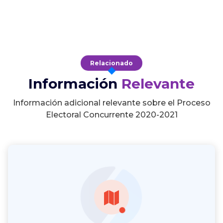
Relacionado
Información
Relevante
Información adicional relevante sobre el Proceso
Electoral Concurrente 2020-2021