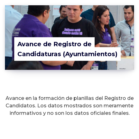
Avance de Registro de
Candidaturas (Ayuntamientos)
Avance en la formación de planillas del Registro de
Candidatos. Los datos mostrados son meramente
informativos y no son los datos oficiales finales.
¡Trabaja en el IEPC!