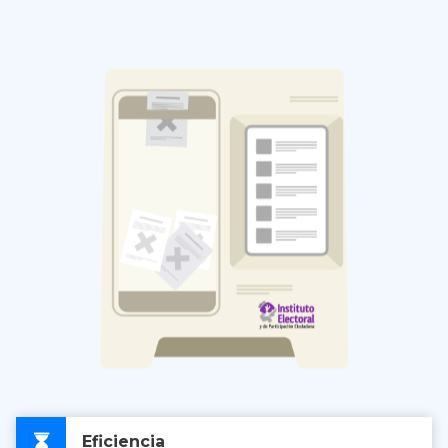
Eficiencia