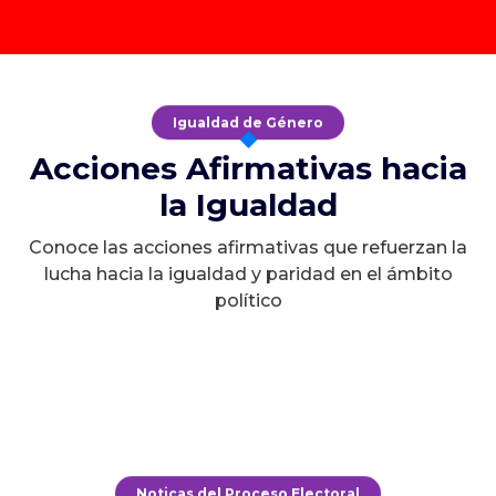
Igualdad de Género
Acciones Afirmativas hacia
la Igualdad
Conoce las acciones afirmativas que refuerzan la
lucha hacia la igualdad y paridad en el ámbito
político