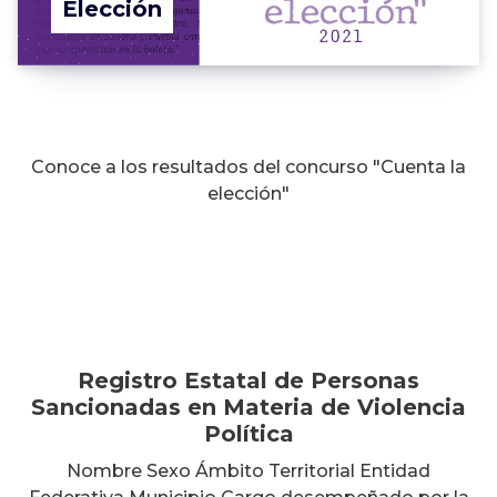
Elección
Registro Estatal de Personas
Conoce a los resultados del concurso "Cuenta la
Sancionadas en Materia de
elección"
Violencia Política
Registro Estatal de Personas
Sancionadas en Materia de Violencia
Política
Nombre Sexo Ámbito Territorial Entidad