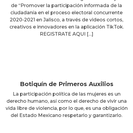
de “Promover la participación informada de la
ciudadanía en el proceso electoral concurrente
2020-2021 en Jalisco, a través de videos cortos,
creativos e innovadores en la aplicación TikTok.
REGISTRATE AQUI […]
Botiquín de Primeros Auxilios
Botiquín de Primeros Auxilios
La participación política de las mujeres es un
derecho humano, así como el derecho de vivir una
vida libre de violencia, por lo que, es una obligación
del Estado Mexicano respetarlo y garantizarlo.