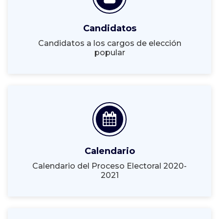
Candidatos
Candidatos a los cargos de elección
popular
Calendario
Calendario del Proceso Electoral 2020-
2021