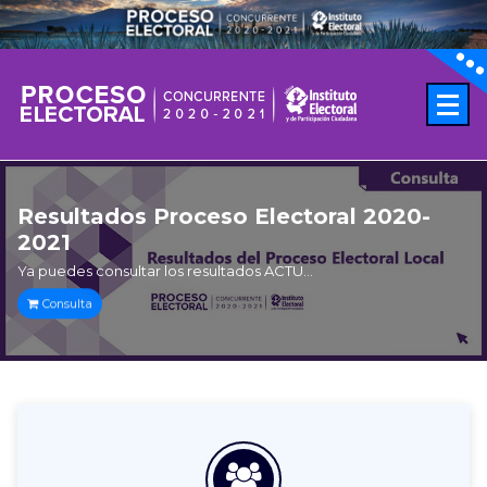
IEPC Jalisco
Resultados Proceso Electoral 2020-
2021
Ya puedes consultar los resultados ACTUALIZADOS
Consulta