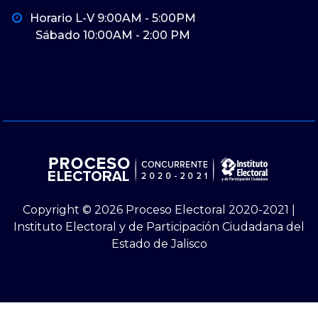
Horario L-V 9:00AM - 5:00PM
Sábado 10:00AM - 2:00 PM
Copyright © 2026 Proceso Electoral 2020-2021 |
Instituto Electoral y de Participación Ciudadana del
Estado de Jalisco