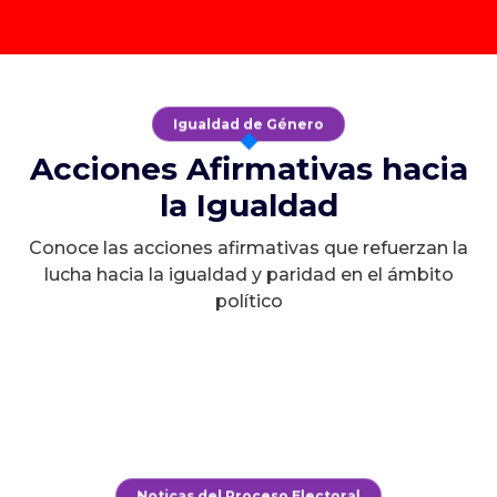
Igualdad de Género
Acciones Afirmativas hacia
la Igualdad
Conoce las acciones afirmativas que refuerzan la
lucha hacia la igualdad y paridad en el ámbito
político