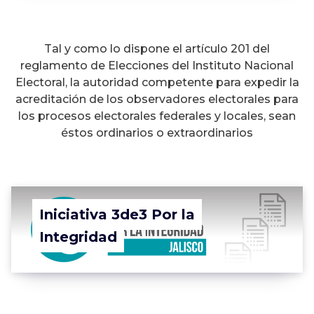
Tal y como lo dispone el artículo 201 del
reglamento de Elecciones del Instituto Nacional
Electoral, la autoridad competente para expedir la
acreditación de los observadores electorales para
los procesos electorales federales y locales, sean
éstos ordinarios o extraordinarios
Iniciativa 3de3 Por la
Integridad