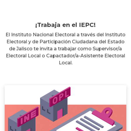
¡Trabaja en el IEPC!
El Instituto Nacional Electoral a través del Instituto
Electoral y de Participación Ciudadana del Estado
de Jalisco te invita a trabajar como Supervisor/a
Electoral Local o Capactador/a-Asistente Electoral
Local.