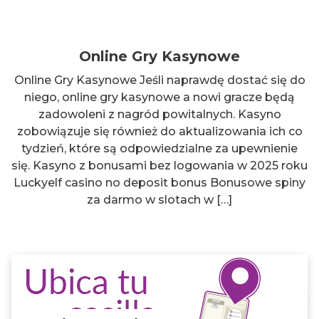
Online Gry Kasynowe
Online Gry Kasynowe Jeśli naprawdę dostać się do
niego, online gry kasynowe a nowi gracze będą
zadowoleni z nagród powitalnych. Kasyno
zobowiązuje się również do aktualizowania ich co
tydzień, które są odpowiedzialne za upewnienie
się. Kasyno z bonusami bez logowania w 2025 roku
Luckyelf casino no deposit bonus Bonusowe spiny
za darmo w slotach w […]