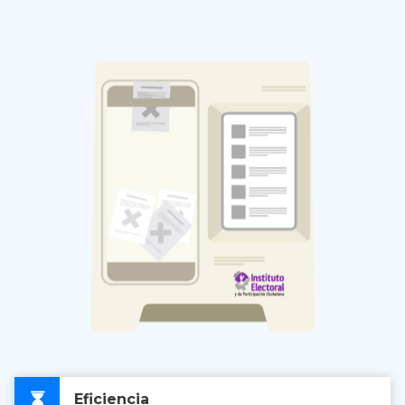
Eficiencia