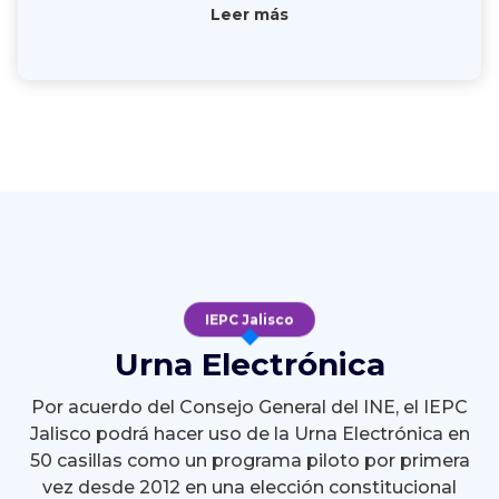
Leer más
IEPC Jalisco
Urna Electrónica
Por acuerdo del Consejo General del INE, el IEPC
Jalisco podrá hacer uso de la Urna Electrónica en
50 casillas como un programa piloto por primera
vez desde 2012 en una elección constitucional