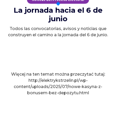
Noticas del Proceso Electoral
La jornada hacia el 6 de
junio
Todos las convocatorias, avisos y noticias que
construyen el camino a la jornada del 6 de junio.
Więcej na ten temat można przeczytać tutaj:
http://elektrykstrzelin.pl/wp-
content/uploads/2025/07/nowe-kasyna-z-
bonusem-bez-depozytu.html
Online Gry Kasynowe