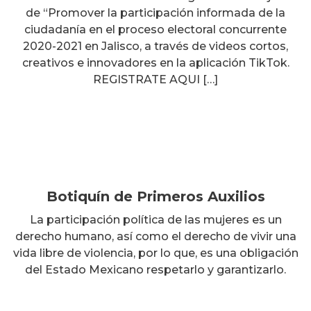
de “Promover la participación informada de la
ciudadanía en el proceso electoral concurrente
2020-2021 en Jalisco, a través de videos cortos,
creativos e innovadores en la aplicación TikTok.
REGISTRATE AQUI […]
Botiquín de Primeros Auxilios
Botiquín de Primeros Auxilios
La participación política de las mujeres es un
derecho humano, así como el derecho de vivir una
vida libre de violencia, por lo que, es una obligación
del Estado Mexicano respetarlo y garantizarlo.