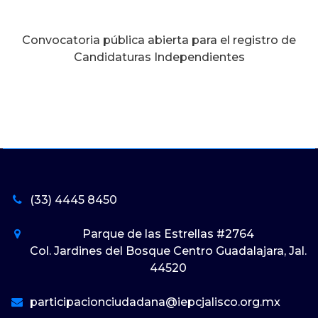
Convocatoria pública abierta para el registro de
Candidaturas Independientes
(33) 4445 8450
Parque de las Estrellas #2764
Col. Jardines del Bosque Centro Guadalajara, Jal.
44520
participacionciudadana@iepcjalisco.org.mx