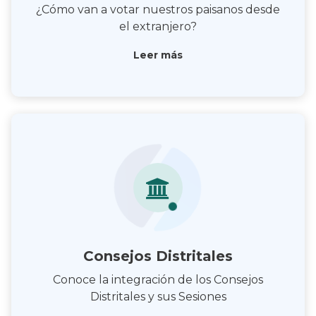
¿Cómo van a votar nuestros paisanos desde
el extranjero?
Leer más
Consejos Distritales
Conoce la integración de los Consejos
Distritales y sus Sesiones