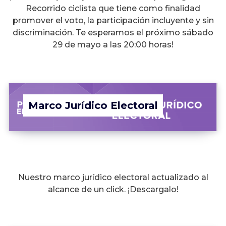
Recorrido ciclista que tiene como finalidad
promover el voto, la participación incluyente y sin
discriminación. Te esperamos el próximo sábado
29 de mayo a las 20:00 horas!
Marco Jurídico Electoral
Nuestro marco jurídico electoral actualizado al
alcance de un click. ¡Descargalo!