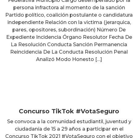
Federativa Municipio Cargo desempeñado por la
persona infractora al momento de la sanción
Partido político, coalición postulante o candidatura
independiente Relación con la victima (jerarquica,
pares, opositores, subordinación) Número De
Expediente Incidencia Órgano Resolutor Fecha De
La Resolución Conducta Sanción Permanencia
Reincidencia De La Conducta Resolución Penal
Analizó Modo Honesto […]
Concurso TikTok #VotaSeguro
Concurso TikTok #VotaSeguro
Se convoca a la comunidad estudiantil, juventud y
ciudadanía de 15 a 29 años a participar en el
Concurso TikTok 2021 #VotaSeguro con el objetivo