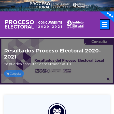
IEPC Jalisco
Resultados Proceso Electoral 2020-
2021
Ya puedes consultar los resultados ACTUALIZADOS
Consulta