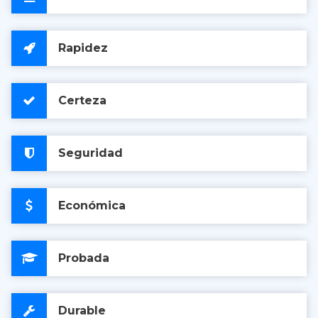
Rapidez
Certeza
Seguridad
Económica
Probada
Durable