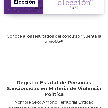
Elección
Registro Estatal de Personas
Conoce a los resultados del concurso "Cuenta la
Sancionadas en Materia de
elección"
Violencia Política
Registro Estatal de Personas
Sancionadas en Materia de Violencia
Política
Nombre Sexo Ámbito Territorial Entidad