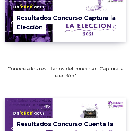
Resultados Concurso Captura la
Elección
Conoce a los resultados del concurso "Captura la
elección"
Resultados Concurso Cuenta la