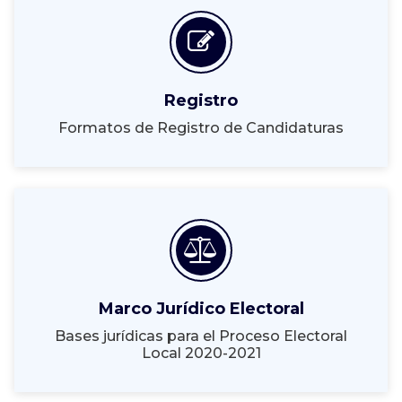
Registro
Formatos de Registro de Candidaturas
Marco Jurídico Electoral
Bases jurídicas para el Proceso Electoral
Local 2020-2021