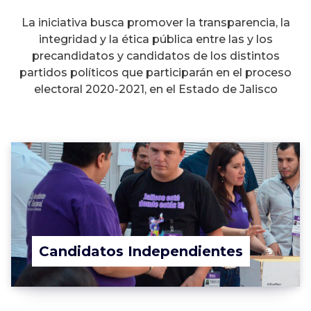
La iniciativa busca promover la transparencia, la
integridad y la ética pública entre las y los
precandidatos y candidatos de los distintos
partidos políticos que participarán en el proceso
electoral 2020-2021, en el Estado de Jalisco
Candidatos Independientes