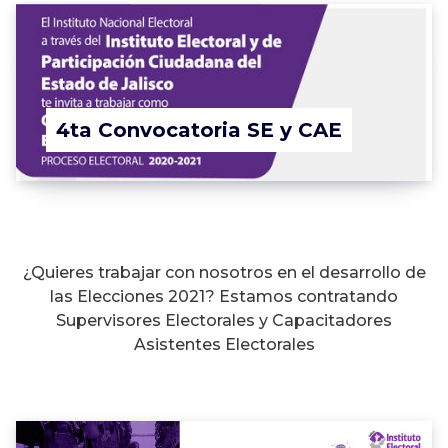
4ta Convocatoria SE y CAE
¿Quieres trabajar con nosotros en el desarrollo de
las Elecciones 2021? Estamos contratando
Supervisores Electorales y Capacitadores
Asistentes Electorales