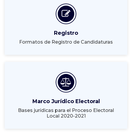
Registro
Formatos de Registro de Candidaturas
Marco Jurídico Electoral
Bases jurídicas para el Proceso Electoral
Local 2020-2021