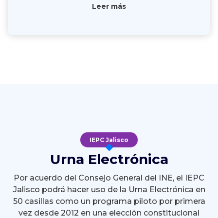
Leer más
IEPC Jalisco
Urna Electrónica
Por acuerdo del Consejo General del INE, el IEPC
Jalisco podrá hacer uso de la Urna Electrónica en
50 casillas como un programa piloto por primera
vez desde 2012 en una elección constitucional