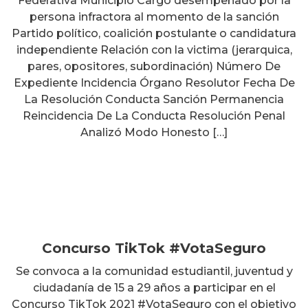
Federativa Municipio Cargo desempeñado por la
persona infractora al momento de la sanción
Partido político, coalición postulante o candidatura
independiente Relación con la victima (jerarquica,
pares, opositores, subordinación) Número De
Expediente Incidencia Órgano Resolutor Fecha De
La Resolución Conducta Sanción Permanencia
Reincidencia De La Conducta Resolución Penal
Analizó Modo Honesto […]
Concurso TikTok #VotaSeguro
Concurso TikTok #VotaSeguro
Se convoca a la comunidad estudiantil, juventud y
ciudadanía de 15 a 29 años a participar en el
Concurso TikTok 2021 #VotaSeguro con el objetivo