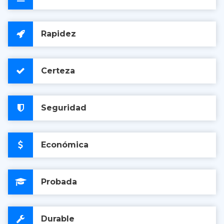
Rapidez
Certeza
Seguridad
Económica
Probada
Durable