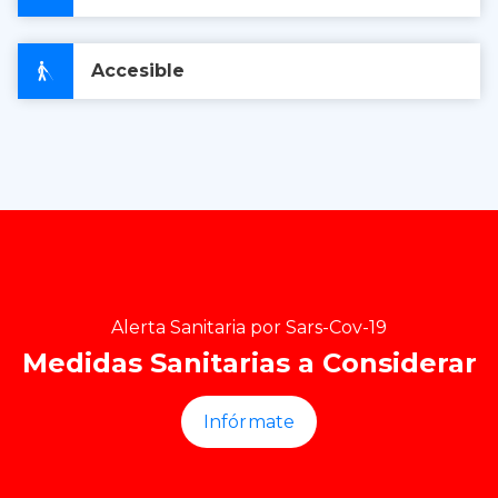
Accesible
Alerta Sanitaria por Sars-Cov-19
Medidas Sanitarias a Considerar
Infórmate