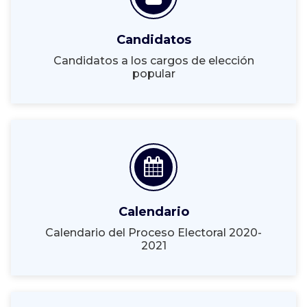
Candidatos
Candidatos a los cargos de elección
popular
Calendario
Calendario del Proceso Electoral 2020-
2021