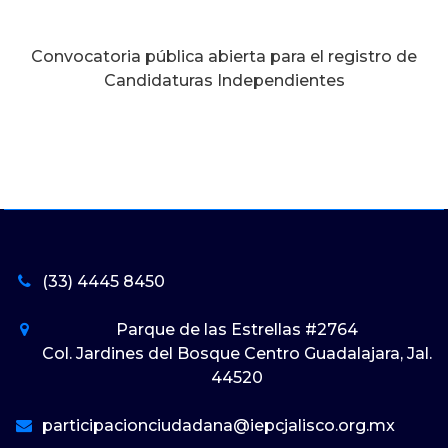
Convocatoria pública abierta para el registro de
Candidaturas Independientes
(33) 4445 8450
Parque de las Estrellas #2764
Col. Jardines del Bosque Centro Guadalajara, Jal.
44520
participacionciudadana@iepcjalisco.org.mx