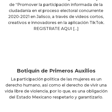
de “Promover la participación informada de la
ciudadanía en el proceso electoral concurrente
2020-2021 en Jalisco, a través de videos cortos,
creativos e innovadores en la aplicación TikTok.
REGISTRATE AQUI […]
Botiquín de Primeros Auxilios
Botiquín de Primeros Auxilios
La participación política de las mujeres es un
derecho humano, así como el derecho de vivir una
vida libre de violencia, por lo que, es una obligación
del Estado Mexicano respetarlo y garantizarlo.