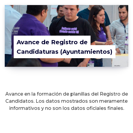
Avance de Registro de
Candidaturas (Ayuntamientos)
Avance en la formación de planillas del Registro de
Candidatos. Los datos mostrados son meramente
informativos y no son los datos oficiales finales.
¡Trabaja en el IEPC!