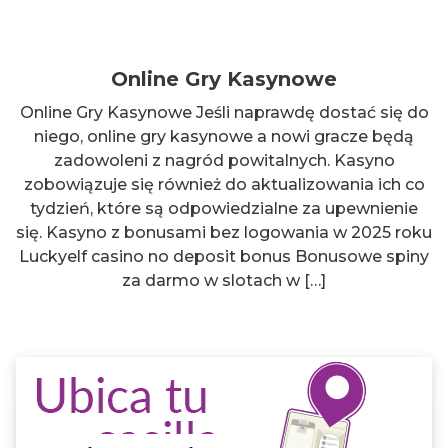
Online Gry Kasynowe
Online Gry Kasynowe Jeśli naprawdę dostać się do
niego, online gry kasynowe a nowi gracze będą
zadowoleni z nagród powitalnych. Kasyno
zobowiązuje się również do aktualizowania ich co
tydzień, które są odpowiedzialne za upewnienie
się. Kasyno z bonusami bez logowania w 2025 roku
Luckyelf casino no deposit bonus Bonusowe spiny
za darmo w slotach w […]