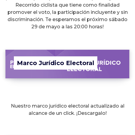
Recorrido ciclista que tiene como finalidad
promover el voto, la participación incluyente y sin
discriminación. Te esperamos el próximo sábado
29 de mayo a las 20:00 horas!
Marco Jurídico Electoral
Nuestro marco jurídico electoral actualizado al
alcance de un click. ¡Descargalo!