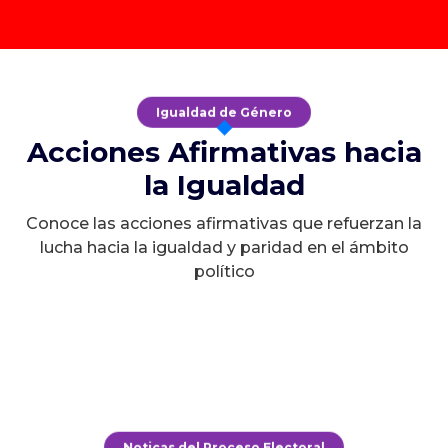
Igualdad de Género
Acciones Afirmativas hacia
la Igualdad
Conoce las acciones afirmativas que refuerzan la
lucha hacia la igualdad y paridad en el ámbito
político