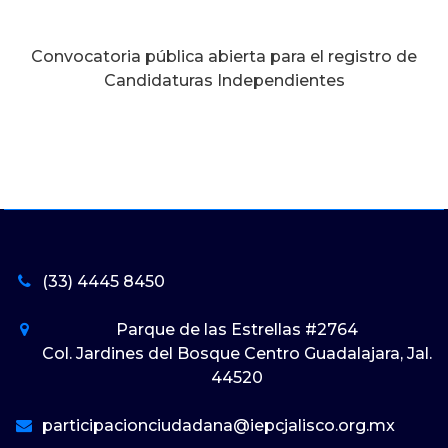
Convocatoria pública abierta para el registro de
Candidaturas Independientes
(33) 4445 8450
Parque de las Estrellas #2764
Col. Jardines del Bosque Centro Guadalajara, Jal.
44520
participacionciudadana@iepcjalisco.org.mx