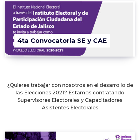
4ta Convocatoria SE y CAE
¿Quieres trabajar con nosotros en el desarrollo de
las Elecciones 2021? Estamos contratando
Supervisores Electorales y Capacitadores
Asistentes Electorales