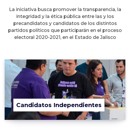
La iniciativa busca promover la transparencia, la
integridad y la ética pública entre las y los
precandidatos y candidatos de los distintos
partidos políticos que participarán en el proceso
electoral 2020-2021, en el Estado de Jalisco
Candidatos Independientes