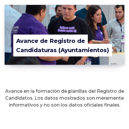
Avance de Registro de
Candidaturas (Ayuntamientos)
Avance en la formación de planillas del Registro de
Candidatos. Los datos mostrados son meramente
informativos y no son los datos oficiales finales.
¡Trabaja en el IEPC!