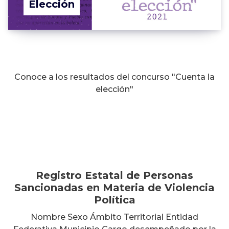
Elección
Registro Estatal de Personas
Conoce a los resultados del concurso "Cuenta la
Sancionadas en Materia de
elección"
Violencia Política
Registro Estatal de Personas
Sancionadas en Materia de Violencia
Política
Nombre Sexo Ámbito Territorial Entidad