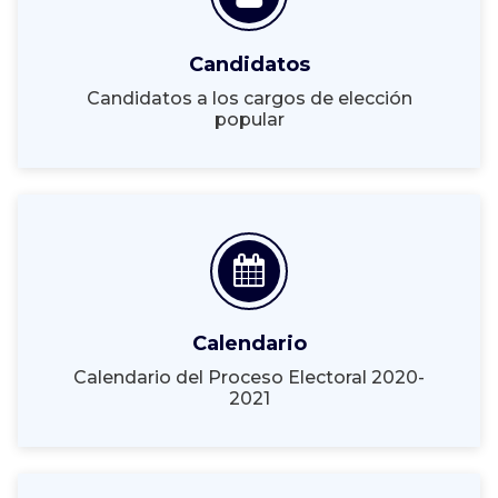
Candidatos
Candidatos a los cargos de elección
popular
Calendario
Calendario del Proceso Electoral 2020-
2021