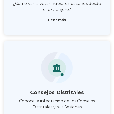
¿Cómo van a votar nuestros paisanos desde
el extranjero?
Leer más
Consejos Distritales
Conoce la integración de los Consejos
Distritales y sus Sesiones