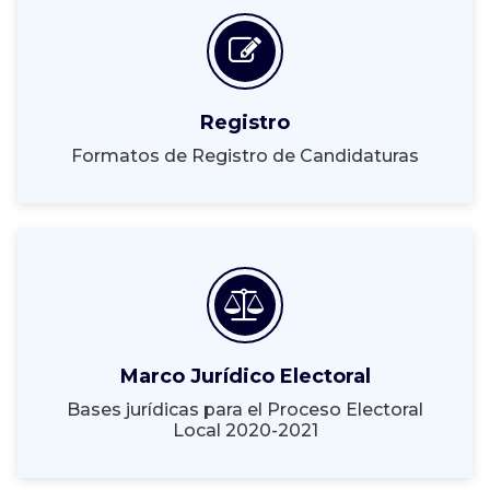
Registro
Formatos de Registro de Candidaturas
Marco Jurídico Electoral
Bases jurídicas para el Proceso Electoral
Local 2020-2021