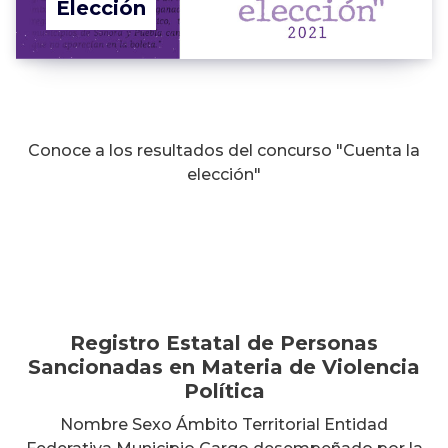
Elección
Registro Estatal de Personas
Conoce a los resultados del concurso "Cuenta la
Sancionadas en Materia de
elección"
Violencia Política
Registro Estatal de Personas
Sancionadas en Materia de Violencia
Política
Nombre Sexo Ámbito Territorial Entidad