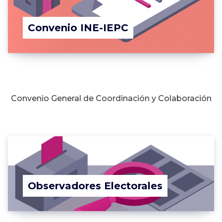
Convenio INE-IEPC
Convenio General de Coordinación y Colaboración
Observadores Electorales