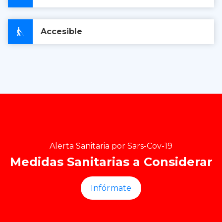
Accesible
Alerta Sanitaria por Sars-Cov-19
Medidas Sanitarias a Considerar
Infórmate