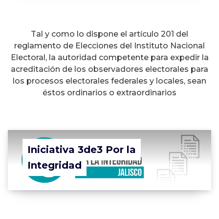
Tal y como lo dispone el artículo 201 del
reglamento de Elecciones del Instituto Nacional
Electoral, la autoridad competente para expedir la
acreditación de los observadores electorales para
los procesos electorales federales y locales, sean
éstos ordinarios o extraordinarios
Iniciativa 3de3 Por la
Integridad