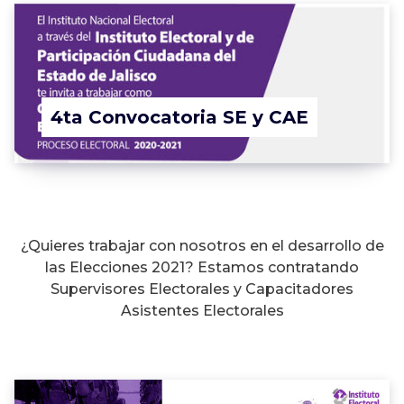
4ta Convocatoria SE y CAE
¿Quieres trabajar con nosotros en el desarrollo de
las Elecciones 2021? Estamos contratando
Supervisores Electorales y Capacitadores
Asistentes Electorales