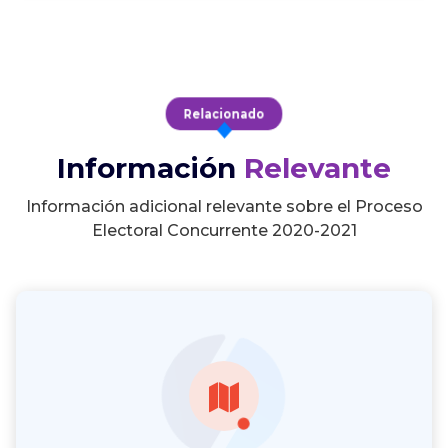
Relacionado
Información
Relevante
Información adicional relevante sobre el Proceso
Electoral Concurrente 2020-2021