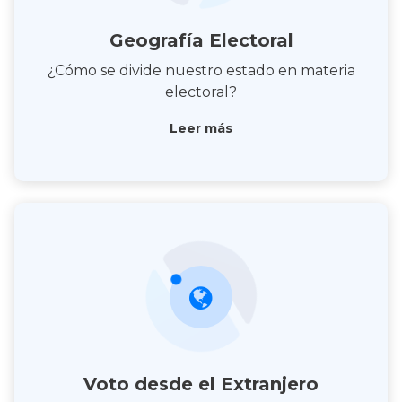
Geografía Electoral
¿Cómo se divide nuestro estado en materia
electoral?
Leer más
Voto desde el Extranjero