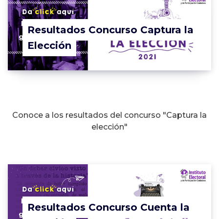
Resultados Concurso Captura la
Elección
Conoce a los resultados del concurso "Captura la
elección"
Resultados Concurso Cuenta la