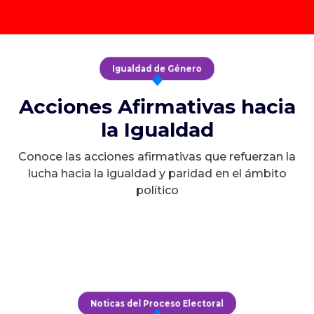
Igualdad de Género
Acciones Afirmativas hacia
la Igualdad
Conoce las acciones afirmativas que refuerzan la
lucha hacia la igualdad y paridad en el ámbito
político
Noticas del Proceso Electoral