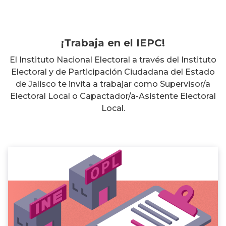
¡Trabaja en el IEPC!
El Instituto Nacional Electoral a través del Instituto
Electoral y de Participación Ciudadana del Estado
de Jalisco te invita a trabajar como Supervisor/a
Electoral Local o Capactador/a-Asistente Electoral
Local.