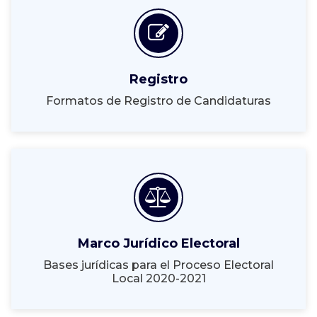
Registro
Formatos de Registro de Candidaturas
Marco Jurídico Electoral
Bases jurídicas para el Proceso Electoral
Local 2020-2021