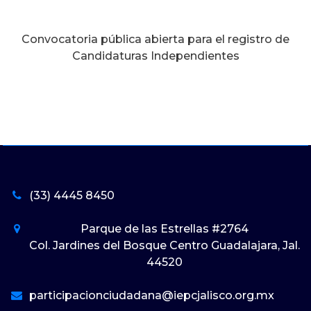
Convocatoria pública abierta para el registro de
Candidaturas Independientes
(33) 4445 8450
Parque de las Estrellas #2764
Col. Jardines del Bosque Centro Guadalajara, Jal.
44520
participacionciudadana@iepcjalisco.org.mx