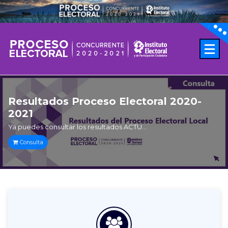
IEPC Jalisco
Resultados Proceso Electoral 2020-
2021
Ya puedes consultar los resultados ACTUALIZADOS
Consulta