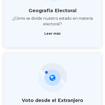
Geografía Electoral
¿Cómo se divide nuestro estado en materia
electoral?
Leer más
Voto desde el Extranjero