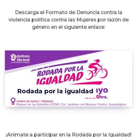
Descarga el Formato de Denuncia contra la
violencia política contra las Mujeres por razón de
género en el siguiente enlace:
Rodada por la igualdad
¡Anímate a participar en la Rodada por la Igualdad!