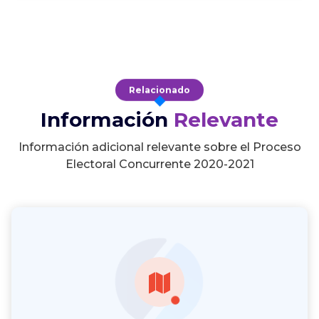
Relacionado
Información
Relevante
Información adicional relevante sobre el Proceso
Electoral Concurrente 2020-2021