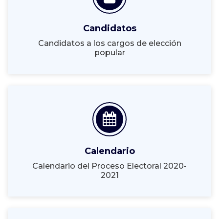
Candidatos
Candidatos a los cargos de elección
popular
Calendario
Calendario del Proceso Electoral 2020-
2021