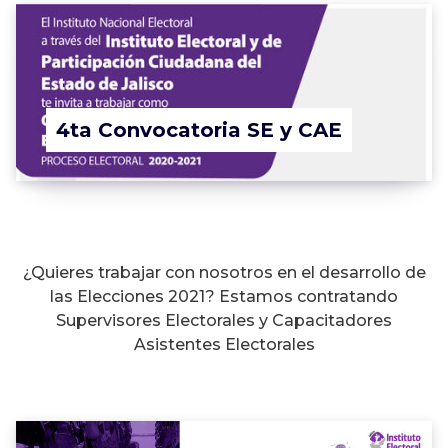
4ta Convocatoria SE y CAE
¿Quieres trabajar con nosotros en el desarrollo de
las Elecciones 2021? Estamos contratando
Supervisores Electorales y Capacitadores
Asistentes Electorales