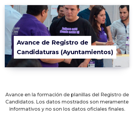
Avance de Registro de
Candidaturas (Ayuntamientos)
Avance en la formación de planillas del Registro de
Candidatos. Los datos mostrados son meramente
informativos y no son los datos oficiales finales.
¡Trabaja en el IEPC!