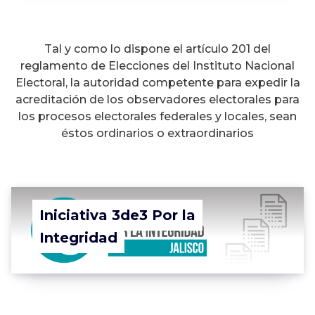
Tal y como lo dispone el artículo 201 del
reglamento de Elecciones del Instituto Nacional
Electoral, la autoridad competente para expedir la
acreditación de los observadores electorales para
los procesos electorales federales y locales, sean
éstos ordinarios o extraordinarios
Iniciativa 3de3 Por la
Integridad