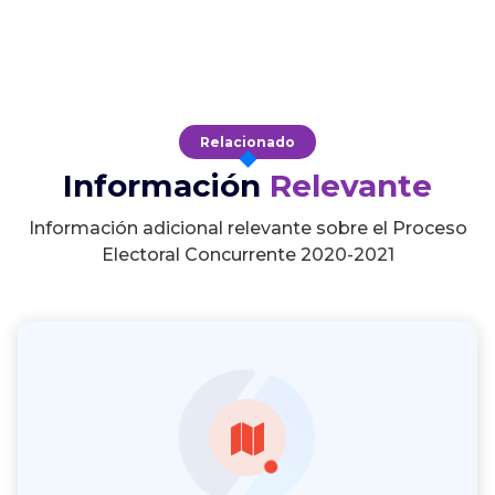
Relacionado
Información
Relevante
Información adicional relevante sobre el Proceso
Electoral Concurrente 2020-2021