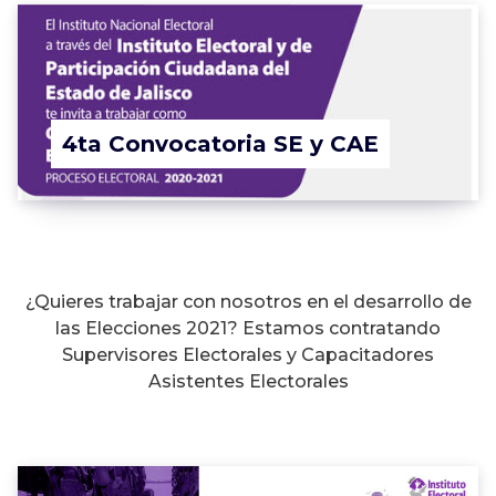
4ta Convocatoria SE y CAE
¿Quieres trabajar con nosotros en el desarrollo de
las Elecciones 2021? Estamos contratando
Supervisores Electorales y Capacitadores
Asistentes Electorales