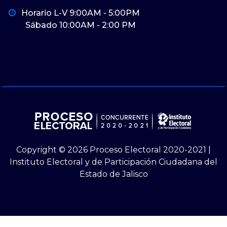
Horario L-V 9:00AM - 5:00PM
Sábado 10:00AM - 2:00 PM
Copyright © 2026 Proceso Electoral 2020-2021 |
Instituto Electoral y de Participación Ciudadana del
Estado de Jalisco