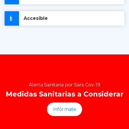
Accesible
Alerta Sanitaria por Sars-Cov-19
Medidas Sanitarias a Considerar
Infórmate