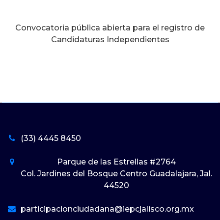
Convocatoria pública abierta para el registro de
Candidaturas Independientes
(33) 4445 8450
Parque de las Estrellas #2764
Col. Jardines del Bosque Centro Guadalajara, Jal.
44520
participacionciudadana@iepcjalisco.org.mx