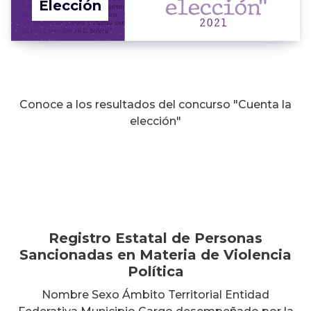
Elección
Registro Estatal de Personas
Conoce a los resultados del concurso "Cuenta la
Sancionadas en Materia de
elección"
Violencia Política
Registro Estatal de Personas
Sancionadas en Materia de Violencia
Política
Nombre Sexo Ámbito Territorial Entidad