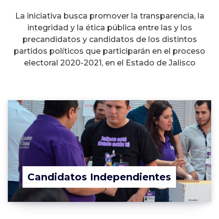
La iniciativa busca promover la transparencia, la
integridad y la ética pública entre las y los
precandidatos y candidatos de los distintos
partidos políticos que participarán en el proceso
electoral 2020-2021, en el Estado de Jalisco
Candidatos Independientes