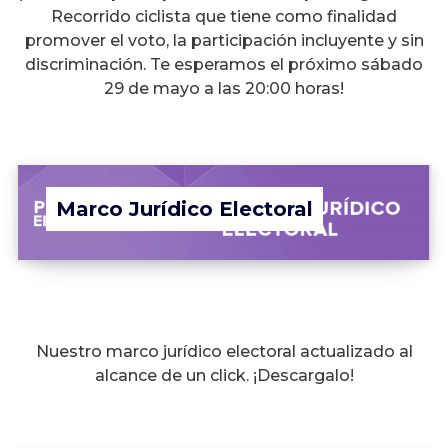
Recorrido ciclista que tiene como finalidad
promover el voto, la participación incluyente y sin
discriminación. Te esperamos el próximo sábado
29 de mayo a las 20:00 horas!
Marco Jurídico Electoral
Nuestro marco jurídico electoral actualizado al
alcance de un click. ¡Descargalo!