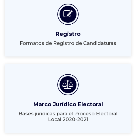
Registro
Formatos de Registro de Candidaturas
Marco Jurídico Electoral
Bases jurídicas para el Proceso Electoral
Local 2020-2021