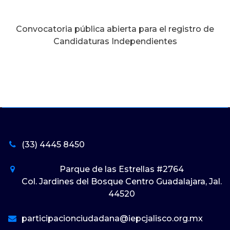
Convocatoria pública abierta para el registro de
Candidaturas Independientes
(33) 4445 8450
Parque de las Estrellas #2764
Col. Jardines del Bosque Centro Guadalajara, Jal.
44520
participacionciudadana@iepcjalisco.org.mx