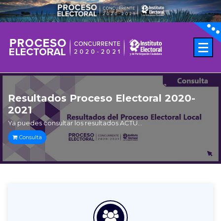
IEPC Jalisco
Resultados Proceso Electoral 2020-
2021
Ya puedes consultar los resultados ACTUALIZADOS
Consulta