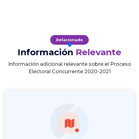
Relacionado
Información
Relevante
Información adicional relevante sobre el Proceso
Electoral Concurrente 2020-2021