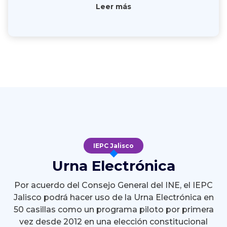
Leer más
IEPC Jalisco
Urna Electrónica
Por acuerdo del Consejo General del INE, el IEPC
Jalisco podrá hacer uso de la Urna Electrónica en
50 casillas como un programa piloto por primera
vez desde 2012 en una elección constitucional