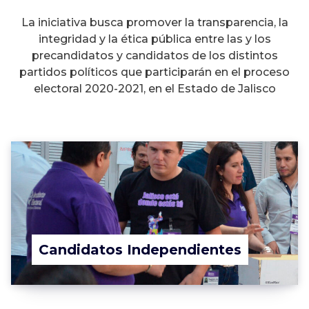
La iniciativa busca promover la transparencia, la
integridad y la ética pública entre las y los
precandidatos y candidatos de los distintos
partidos políticos que participarán en el proceso
electoral 2020-2021, en el Estado de Jalisco
Candidatos Independientes