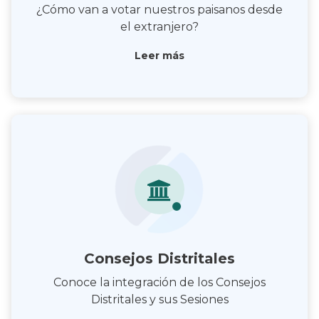
¿Cómo van a votar nuestros paisanos desde
el extranjero?
Leer más
Consejos Distritales
Conoce la integración de los Consejos
Distritales y sus Sesiones