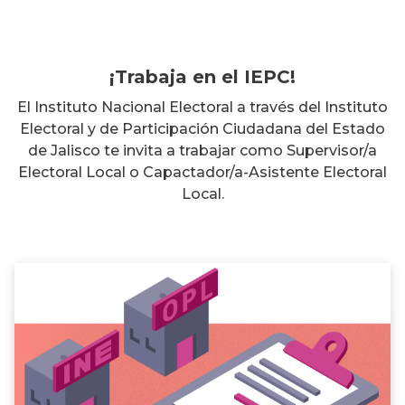
¡Trabaja en el IEPC!
El Instituto Nacional Electoral a través del Instituto
Electoral y de Participación Ciudadana del Estado
de Jalisco te invita a trabajar como Supervisor/a
Electoral Local o Capactador/a-Asistente Electoral
Local.