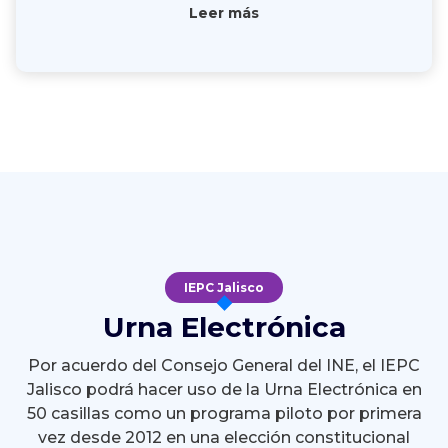
Leer más
IEPC Jalisco
Urna Electrónica
Por acuerdo del Consejo General del INE, el IEPC
Jalisco podrá hacer uso de la Urna Electrónica en
50 casillas como un programa piloto por primera
vez desde 2012 en una elección constitucional