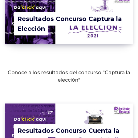
Resultados Concurso Captura la
Elección
Conoce a los resultados del concurso "Captura la
elección"
Resultados Concurso Cuenta la