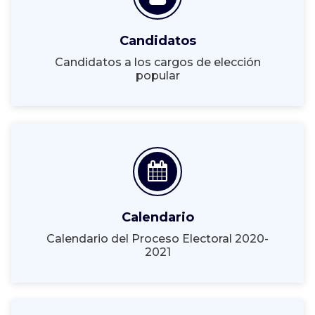
Candidatos
Candidatos a los cargos de elección
popular
Calendario
Calendario del Proceso Electoral 2020-
2021