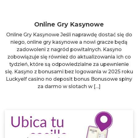
Online Gry Kasynowe
Online Gry Kasynowe Jeśli naprawdę dostać się do
niego, online gry kasynowe a nowi gracze będą
zadowoleni z nagród powitalnych. Kasyno
zobowiązuje się również do aktualizowania ich co
tydzień, które są odpowiedzialne za upewnienie
się. Kasyno z bonusami bez logowania w 2025 roku
Luckyelf casino no deposit bonus Bonusowe spiny
za darmo w slotach w […]