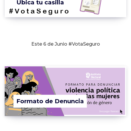
Ubica tu casilla
Este 6 de Junio #VotaSeguro
Formato de Denuncia