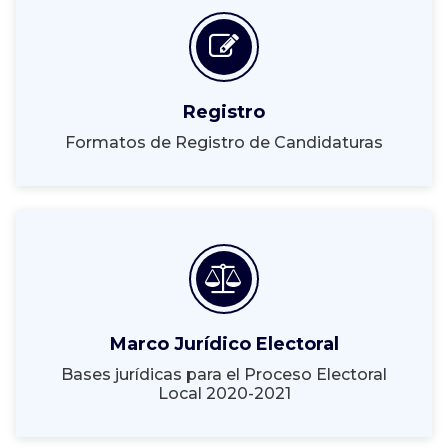
Registro
Formatos de Registro de Candidaturas
Marco Jurídico Electoral
Bases jurídicas para el Proceso Electoral
Local 2020-2021