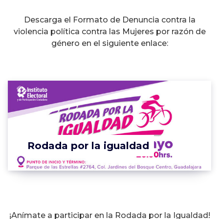
Descarga el Formato de Denuncia contra la
violencia política contra las Mujeres por razón de
género en el siguiente enlace:
Rodada por la igualdad
¡Anímate a participar en la Rodada por la Igualdad!