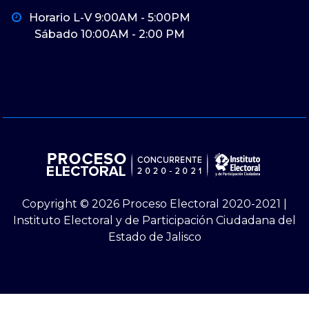
Horario L-V 9:00AM - 5:00PM
Sábado 10:00AM - 2:00 PM
Copyright © 2026 Proceso Electoral 2020-2021 |
Instituto Electoral y de Participación Ciudadana del
Estado de Jalisco