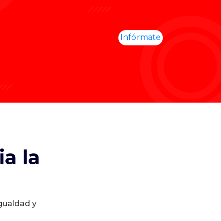
Infórmate
a la
igualdad y