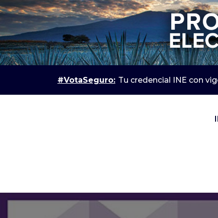
#VotaSeguro:
Tu credencial INE con vig
IEPC Jalisco