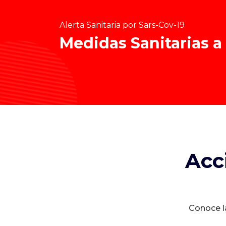
Alerta Sanitaria por Sars-Cov-19
Medidas Sanitarias a
Acc
Conoce la