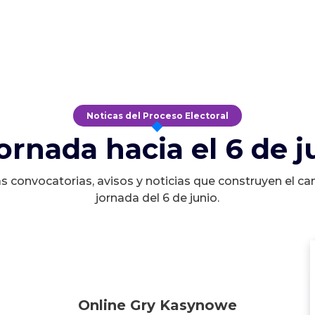
Noticas del Proceso Electoral
jornada hacia el 6 de j
s convocatorias, avisos y noticias que construyen el ca
jornada del 6 de junio.
Online Gry Kasynowe
Online Gry Kasynowe