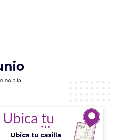
unio
mino a la
Ubica tu casilla