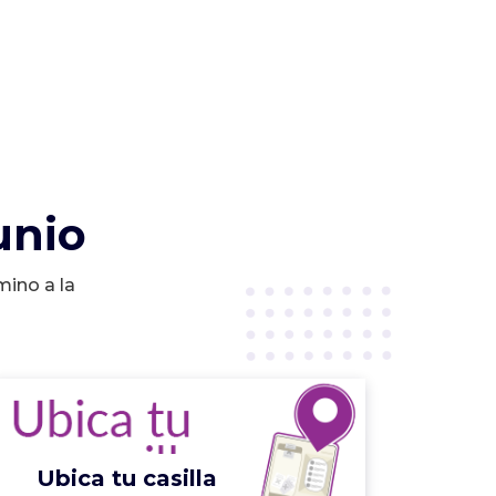
unio
mino a la
Ubica tu casilla