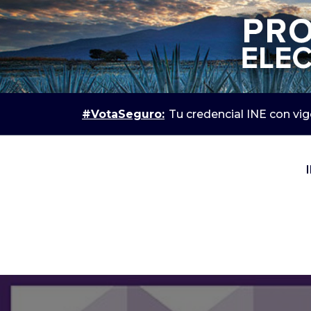
#VotaSeguro:
Tu credencial INE con vig
IEPC Jalisco