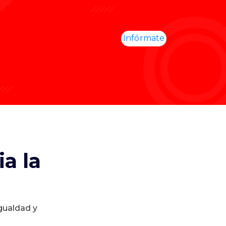
Infórmate
a la
igualdad y