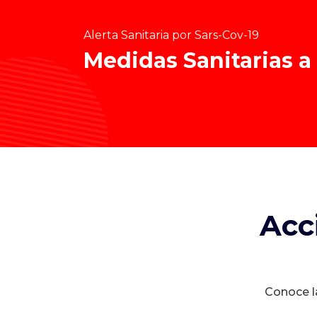
Alerta Sanitaria por Sars-Cov-19
Medidas Sanitarias a
Acc
Conoce la