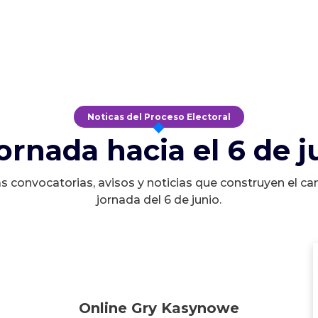
Noticas del Proceso Electoral
jornada hacia el 6 de j
s convocatorias, avisos y noticias que construyen el ca
jornada del 6 de junio.
Online Gry Kasynowe
Online Gry Kasynowe