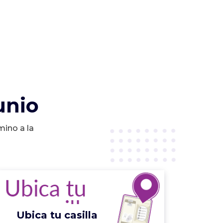
unio
mino a la
Ubica tu casilla