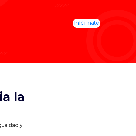
Infórmate
a la
igualdad y