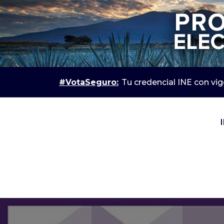
#VotaSeguro:
Tu credencial INE con vig
IEPC Jalisco