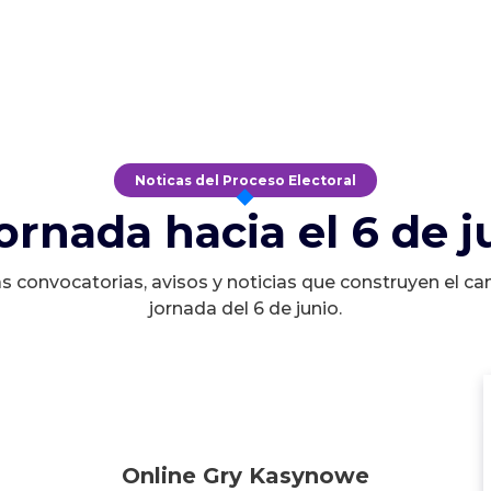
Noticas del Proceso Electoral
jornada hacia el 6 de j
s convocatorias, avisos y noticias que construyen el ca
jornada del 6 de junio.
Online Gry Kasynowe
Online Gry Kasynowe