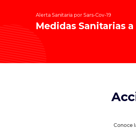
Alerta Sanitaria por Sars-Cov-19
Medidas Sanitarias a
Acc
Conoce la