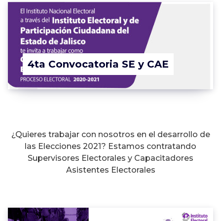
4ta Convocatoria SE y CAE
¿Quieres trabajar con nosotros en el desarrollo de
las Elecciones 2021? Estamos contratando
Supervisores Electorales y Capacitadores
Asistentes Electorales