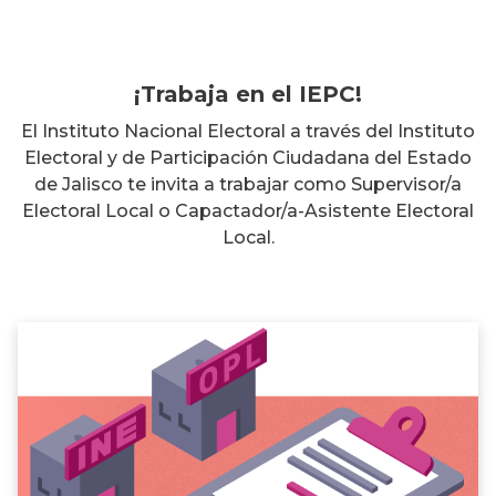
¡Trabaja en el IEPC!
El Instituto Nacional Electoral a través del Instituto
Electoral y de Participación Ciudadana del Estado
de Jalisco te invita a trabajar como Supervisor/a
Electoral Local o Capactador/a-Asistente Electoral
Local.