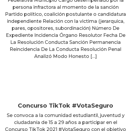
Federativa Municipio Cargo desempeñado por la
persona infractora al momento de la sanción
Partido político, coalición postulante o candidatura
independiente Relación con la victima (jerarquica,
pares, opositores, subordinación) Número De
Expediente Incidencia Órgano Resolutor Fecha De
La Resolución Conducta Sanción Permanencia
Reincidencia De La Conducta Resolución Penal
Analizó Modo Honesto […]
Concurso TikTok #VotaSeguro
Concurso TikTok #VotaSeguro
Se convoca a la comunidad estudiantil, juventud y
ciudadanía de 15 a 29 años a participar en el
Concurso TikTok 2021 #VotaSeguro con el objetivo