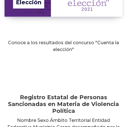
Elección
Registro Estatal de Personas
Conoce a los resultados del concurso "Cuenta la
Sancionadas en Materia de
elección"
Violencia Política
Registro Estatal de Personas
Sancionadas en Materia de Violencia
Política
Nombre Sexo Ámbito Territorial Entidad