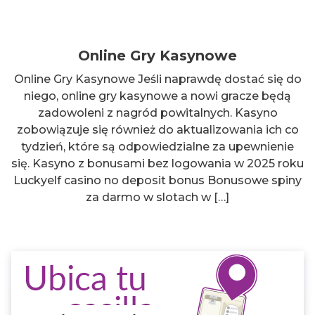
Online Gry Kasynowe
Online Gry Kasynowe Jeśli naprawdę dostać się do
niego, online gry kasynowe a nowi gracze będą
zadowoleni z nagród powitalnych. Kasyno
zobowiązuje się również do aktualizowania ich co
tydzień, które są odpowiedzialne za upewnienie
się. Kasyno z bonusami bez logowania w 2025 roku
Luckyelf casino no deposit bonus Bonusowe spiny
za darmo w slotach w […]