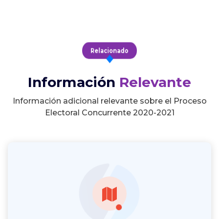
Relacionado
Información
Relevante
Información adicional relevante sobre el Proceso
Electoral Concurrente 2020-2021