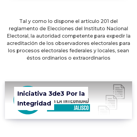
Tal y como lo dispone el artículo 201 del
reglamento de Elecciones del Instituto Nacional
Electoral, la autoridad competente para expedir la
acreditación de los observadores electorales para
los procesos electorales federales y locales, sean
éstos ordinarios o extraordinarios
Iniciativa 3de3 Por la
Integridad