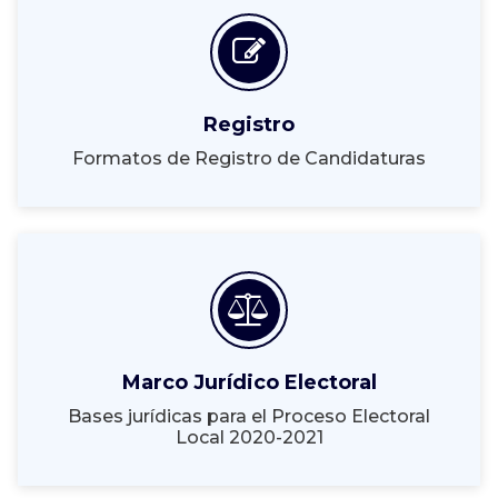
Registro
Formatos de Registro de Candidaturas
Marco Jurídico Electoral
Bases jurídicas para el Proceso Electoral
Local 2020-2021