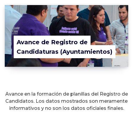
Avance de Registro de
Candidaturas (Ayuntamientos)
Avance en la formación de planillas del Registro de
Candidatos. Los datos mostrados son meramente
informativos y no son los datos oficiales finales.
¡Trabaja en el IEPC!