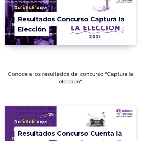
Resultados Concurso Captura la
Elección
Conoce a los resultados del concurso "Captura la
elección"
Resultados Concurso Cuenta la