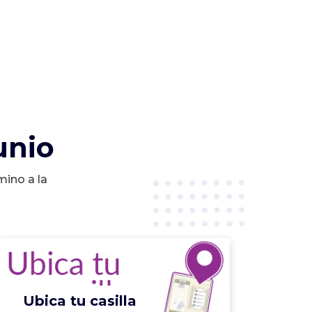
unio
mino a la
Ubica tu casilla