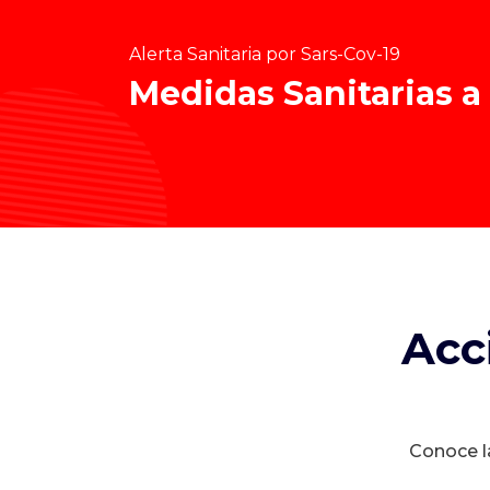
Alerta Sanitaria por Sars-Cov-19
Medidas Sanitarias a
Acc
Conoce la