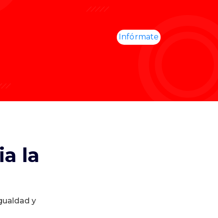
Infórmate
a la
igualdad y