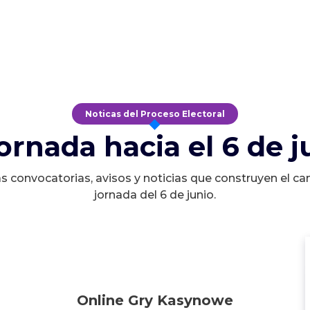
Noticas del Proceso Electoral
jornada hacia el 6 de j
s convocatorias, avisos y noticias que construyen el ca
jornada del 6 de junio.
Online Gry Kasynowe
Online Gry Kasynowe