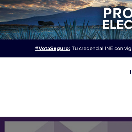
#VotaSeguro:
Tu credencial INE con vig
IEPC Jalisco