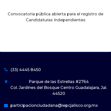
Convocatoria pública abierta para el registro de
Candidaturas Independientes
(33) 4445 8450
Parque de las Estrellas #2764
Col. Jardines del Bosque Centro Guadalajara, Jal.
44520
participacionciudadana@iepcjalisco.org.mx