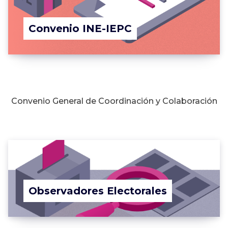
Convenio INE-IEPC
Convenio General de Coordinación y Colaboración
Observadores Electorales