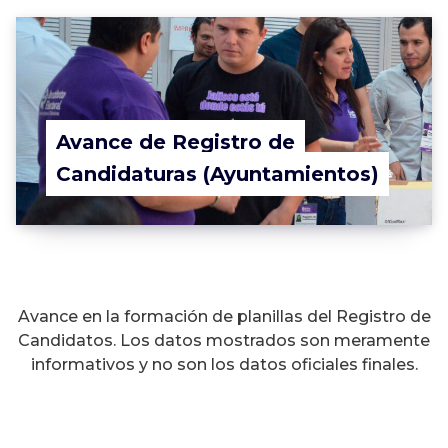
Avance de Registro de
Candidaturas (Ayuntamientos)
Avance en la formación de planillas del Registro de
Candidatos. Los datos mostrados son meramente
informativos y no son los datos oficiales finales.
¡Trabaja en el IEPC!