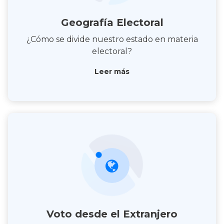
Geografía Electoral
¿Cómo se divide nuestro estado en materia
electoral?
Leer más
Voto desde el Extranjero