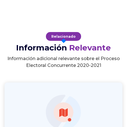
Relacionado
Información
Relevante
Información adicional relevante sobre el Proceso
Electoral Concurrente 2020-2021