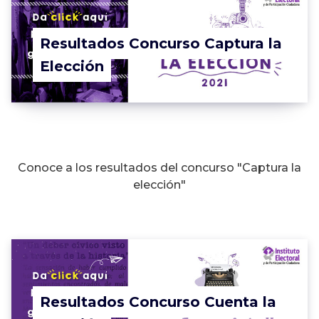
Resultados Concurso Captura la
Elección
Conoce a los resultados del concurso "Captura la
elección"
Resultados Concurso Cuenta la