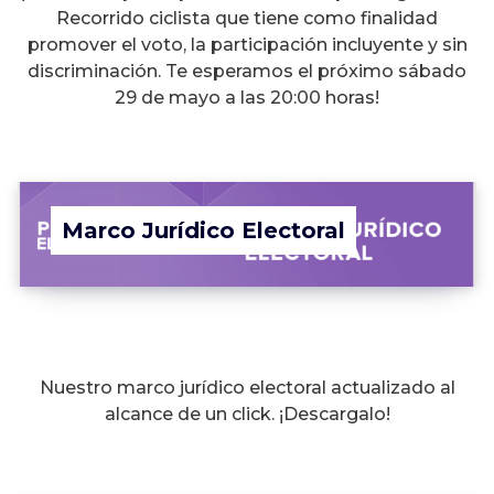
Recorrido ciclista que tiene como finalidad
promover el voto, la participación incluyente y sin
discriminación. Te esperamos el próximo sábado
29 de mayo a las 20:00 horas!
Marco Jurídico Electoral
Nuestro marco jurídico electoral actualizado al
alcance de un click. ¡Descargalo!