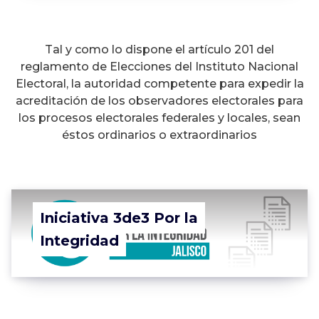
Tal y como lo dispone el artículo 201 del
reglamento de Elecciones del Instituto Nacional
Electoral, la autoridad competente para expedir la
acreditación de los observadores electorales para
los procesos electorales federales y locales, sean
éstos ordinarios o extraordinarios
Iniciativa 3de3 Por la
Integridad