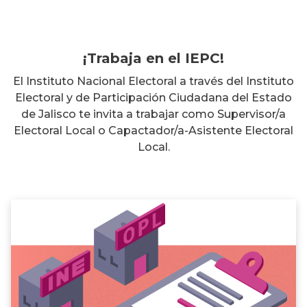
¡Trabaja en el IEPC!
El Instituto Nacional Electoral a través del Instituto
Electoral y de Participación Ciudadana del Estado
de Jalisco te invita a trabajar como Supervisor/a
Electoral Local o Capactador/a-Asistente Electoral
Local.