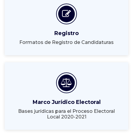
Registro
Formatos de Registro de Candidaturas
Marco Jurídico Electoral
Bases jurídicas para el Proceso Electoral
Local 2020-2021