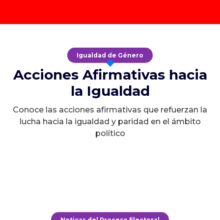
Igualdad de Género
Acciones Afirmativas hacia
la Igualdad
Conoce las acciones afirmativas que refuerzan la
lucha hacia la igualdad y paridad en el ámbito
político