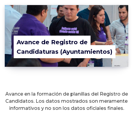
Avance de Registro de
Candidaturas (Ayuntamientos)
Avance en la formación de planillas del Registro de
Candidatos. Los datos mostrados son meramente
informativos y no son los datos oficiales finales.
¡Trabaja en el IEPC!