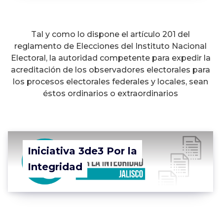
Tal y como lo dispone el artículo 201 del
reglamento de Elecciones del Instituto Nacional
Electoral, la autoridad competente para expedir la
acreditación de los observadores electorales para
los procesos electorales federales y locales, sean
éstos ordinarios o extraordinarios
Iniciativa 3de3 Por la
Integridad