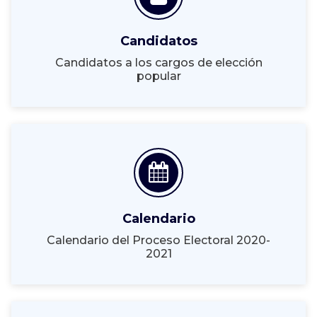
Candidatos
Candidatos a los cargos de elección
popular
Calendario
Calendario del Proceso Electoral 2020-
2021