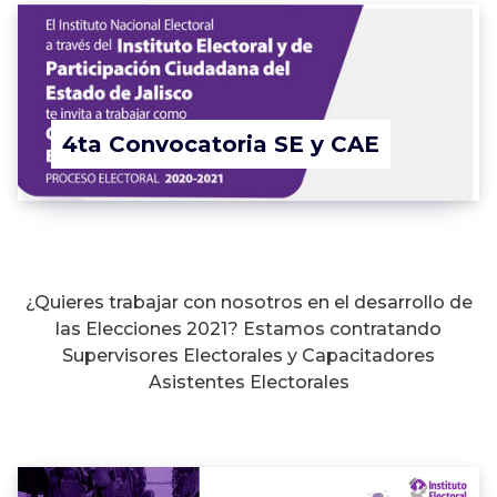
4ta Convocatoria SE y CAE
¿Quieres trabajar con nosotros en el desarrollo de
las Elecciones 2021? Estamos contratando
Supervisores Electorales y Capacitadores
Asistentes Electorales