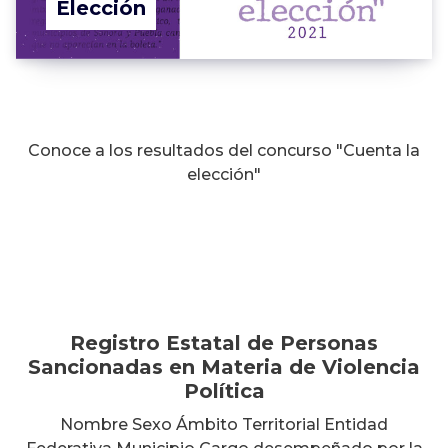
Elección
Registro Estatal de Personas
Conoce a los resultados del concurso "Cuenta la
Sancionadas en Materia de
elección"
Violencia Política
Registro Estatal de Personas
Sancionadas en Materia de Violencia
Política
Nombre Sexo Ámbito Territorial Entidad