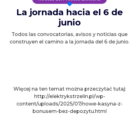
Noticas del Proceso Electoral
La jornada hacia el 6 de
junio
Todos las convocatorias, avisos y noticias que
construyen el camino a la jornada del 6 de junio.
Więcej na ten temat można przeczytać tutaj:
http://elektrykstrzelin.pl/wp-
content/uploads/2025/07/nowe-kasyna-z-
bonusem-bez-depozytu.html
Online Gry Kasynowe