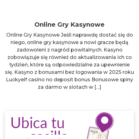
Online Gry Kasynowe
Online Gry Kasynowe Jeśli naprawdę dostać się do
niego, online gry kasynowe a nowi gracze będą
zadowoleni z nagród powitalnych. Kasyno
zobowiązuje się również do aktualizowania ich co
tydzień, które są odpowiedzialne za upewnienie
się. Kasyno z bonusami bez logowania w 2025 roku
Luckyelf casino no deposit bonus Bonusowe spiny
za darmo w slotach w […]