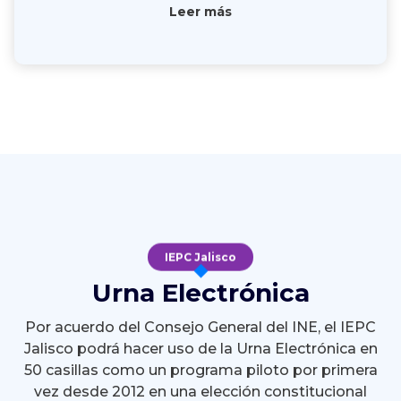
Leer más
IEPC Jalisco
Urna Electrónica
Por acuerdo del Consejo General del INE, el IEPC
Jalisco podrá hacer uso de la Urna Electrónica en
50 casillas como un programa piloto por primera
vez desde 2012 en una elección constitucional