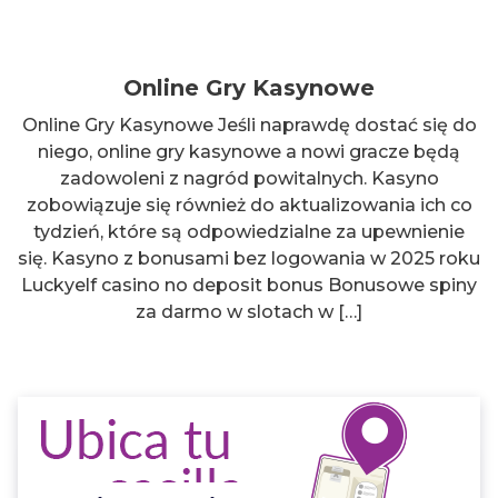
Online Gry Kasynowe
Online Gry Kasynowe Jeśli naprawdę dostać się do
niego, online gry kasynowe a nowi gracze będą
zadowoleni z nagród powitalnych. Kasyno
zobowiązuje się również do aktualizowania ich co
tydzień, które są odpowiedzialne za upewnienie
się. Kasyno z bonusami bez logowania w 2025 roku
Luckyelf casino no deposit bonus Bonusowe spiny
za darmo w slotach w […]