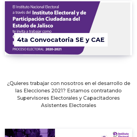
4ta Convocatoria SE y CAE
¿Quieres trabajar con nosotros en el desarrollo de
las Elecciones 2021? Estamos contratando
Supervisores Electorales y Capacitadores
Asistentes Electorales