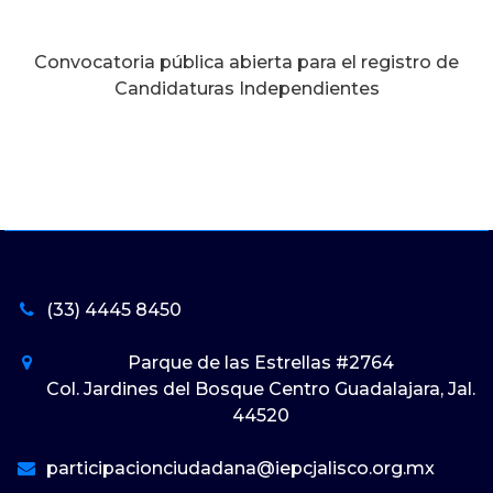
Convocatoria pública abierta para el registro de
Candidaturas Independientes
(33) 4445 8450
Parque de las Estrellas #2764
Col. Jardines del Bosque Centro Guadalajara, Jal.
44520
participacionciudadana@iepcjalisco.org.mx