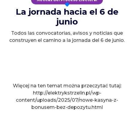
Noticas del Proceso Electoral
La jornada hacia el 6 de
junio
Todos las convocatorias, avisos y noticias que
construyen el camino a la jornada del 6 de junio.
Więcej na ten temat można przeczytać tutaj:
http://elektrykstrzelin.pl/wp-
content/uploads/2025/07/nowe-kasyna-z-
bonusem-bez-depozytu.html
Online Gry Kasynowe