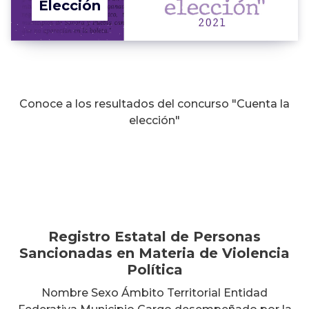
Elección
Registro Estatal de Personas
Conoce a los resultados del concurso "Cuenta la
Sancionadas en Materia de
elección"
Violencia Política
Registro Estatal de Personas
Sancionadas en Materia de Violencia
Política
Nombre Sexo Ámbito Territorial Entidad