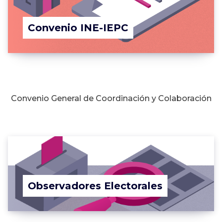
Convenio INE-IEPC
Convenio General de Coordinación y Colaboración
Observadores Electorales