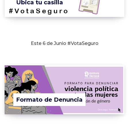
Ubica tu casilla
Este 6 de Junio #VotaSeguro
Formato de Denuncia