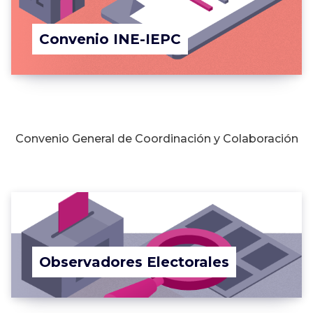
Convenio INE-IEPC
Convenio General de Coordinación y Colaboración
Observadores Electorales