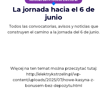
Noticas del Proceso Electoral
La jornada hacia el 6 de
junio
Todos las convocatorias, avisos y noticias que
construyen el camino a la jornada del 6 de junio.
Więcej na ten temat można przeczytać tutaj:
http://elektrykstrzelin.pl/wp-
content/uploads/2025/07/nowe-kasyna-z-
bonusem-bez-depozytu.html
Online Gry Kasynowe