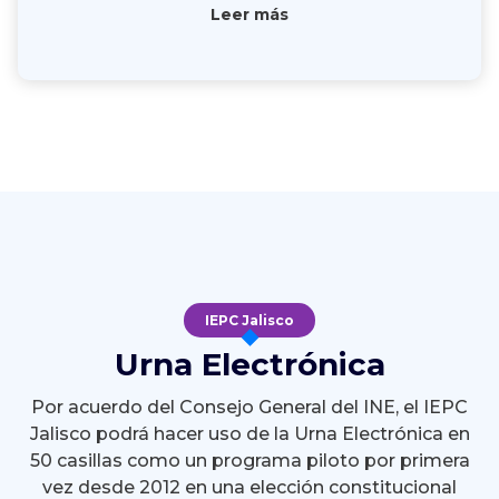
Leer más
IEPC Jalisco
Urna Electrónica
Por acuerdo del Consejo General del INE, el IEPC
Jalisco podrá hacer uso de la Urna Electrónica en
50 casillas como un programa piloto por primera
vez desde 2012 en una elección constitucional