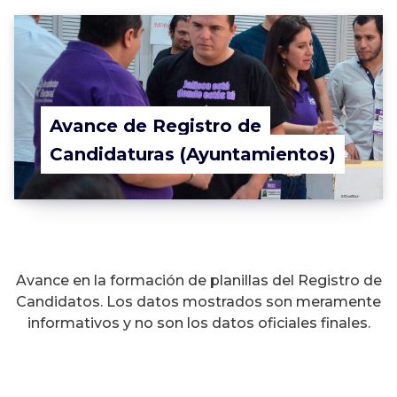
Avance de Registro de
Candidaturas (Ayuntamientos)
Avance en la formación de planillas del Registro de
Candidatos. Los datos mostrados son meramente
informativos y no son los datos oficiales finales.
¡Trabaja en el IEPC!