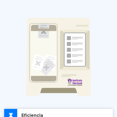
Eficiencia