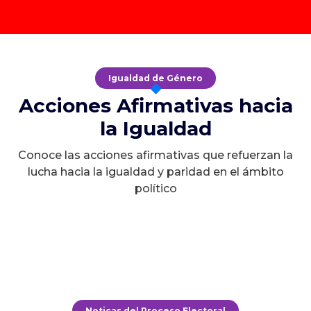
Igualdad de Género
Acciones Afirmativas hacia
la Igualdad
Conoce las acciones afirmativas que refuerzan la
lucha hacia la igualdad y paridad en el ámbito
político