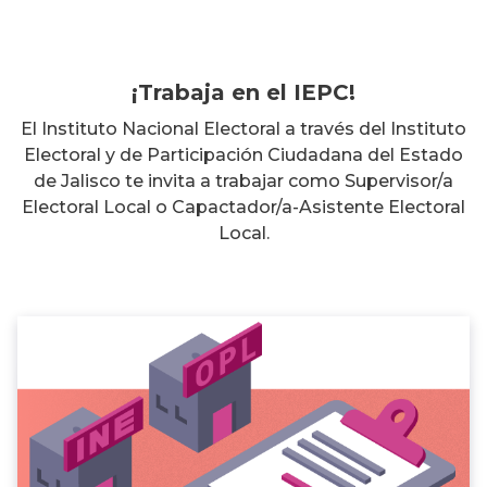
¡Trabaja en el IEPC!
El Instituto Nacional Electoral a través del Instituto
Electoral y de Participación Ciudadana del Estado
de Jalisco te invita a trabajar como Supervisor/a
Electoral Local o Capactador/a-Asistente Electoral
Local.