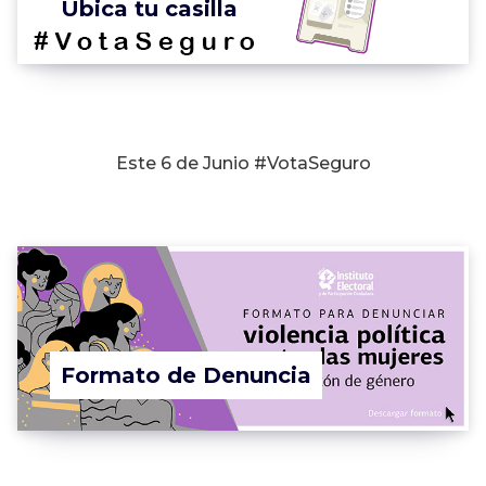
Ubica tu casilla
Este 6 de Junio #VotaSeguro
Formato de Denuncia