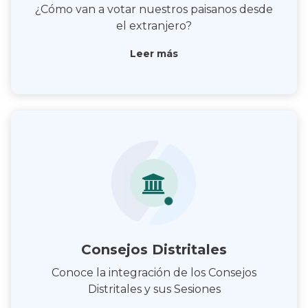
¿Cómo van a votar nuestros paisanos desde
el extranjero?
Leer más
Consejos Distritales
Conoce la integración de los Consejos
Distritales y sus Sesiones