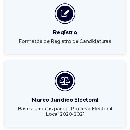
Registro
Formatos de Registro de Candidaturas
Marco Jurídico Electoral
Bases jurídicas para el Proceso Electoral
Local 2020-2021