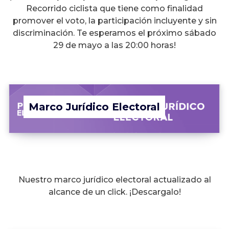
Recorrido ciclista que tiene como finalidad
promover el voto, la participación incluyente y sin
discriminación. Te esperamos el próximo sábado
29 de mayo a las 20:00 horas!
Marco Jurídico Electoral
Nuestro marco jurídico electoral actualizado al
alcance de un click. ¡Descargalo!