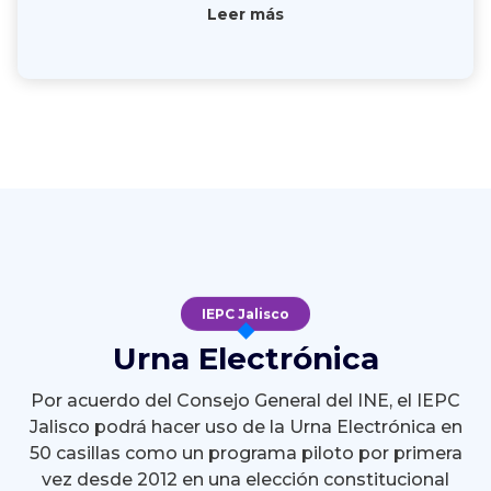
Leer más
IEPC Jalisco
Urna Electrónica
Por acuerdo del Consejo General del INE, el IEPC
Jalisco podrá hacer uso de la Urna Electrónica en
50 casillas como un programa piloto por primera
vez desde 2012 en una elección constitucional