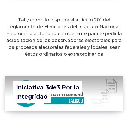
Tal y como lo dispone el artículo 201 del
reglamento de Elecciones del Instituto Nacional
Electoral, la autoridad competente para expedir la
acreditación de los observadores electorales para
los procesos electorales federales y locales, sean
éstos ordinarios o extraordinarios
Iniciativa 3de3 Por la
Integridad