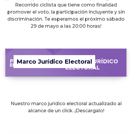
Recorrido ciclista que tiene como finalidad
promover el voto, la participación incluyente y sin
discriminación. Te esperamos el próximo sábado
29 de mayo a las 20:00 horas!
Marco Jurídico Electoral
Nuestro marco jurídico electoral actualizado al
alcance de un click. ¡Descargalo!