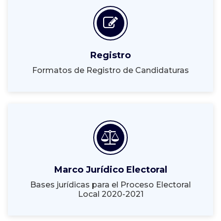
Registro
Formatos de Registro de Candidaturas
Marco Jurídico Electoral
Bases jurídicas para el Proceso Electoral
Local 2020-2021