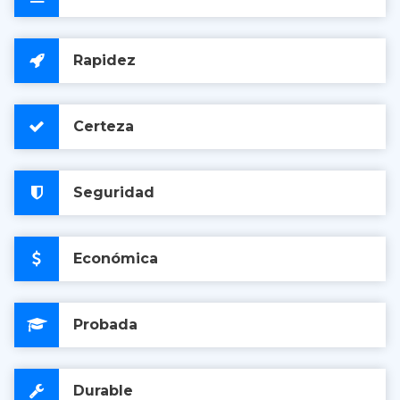
Rapidez
Certeza
Seguridad
Económica
Probada
Durable