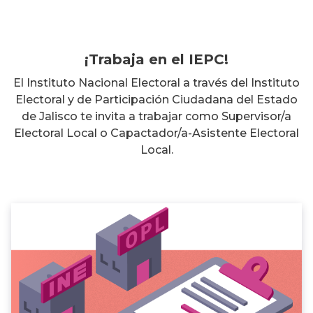
¡Trabaja en el IEPC!
El Instituto Nacional Electoral a través del Instituto
Electoral y de Participación Ciudadana del Estado
de Jalisco te invita a trabajar como Supervisor/a
Electoral Local o Capactador/a-Asistente Electoral
Local.