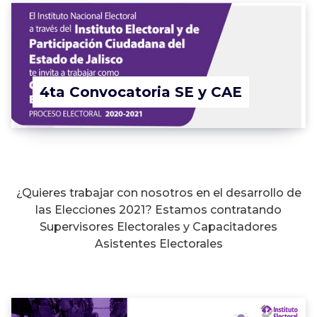
4ta Convocatoria SE y CAE
¿Quieres trabajar con nosotros en el desarrollo de
las Elecciones 2021? Estamos contratando
Supervisores Electorales y Capacitadores
Asistentes Electorales