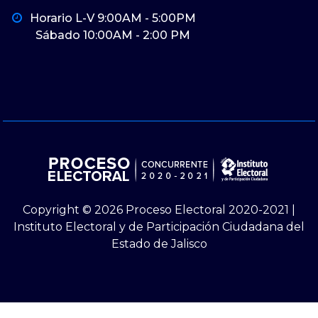
Horario L-V 9:00AM - 5:00PM
Sábado 10:00AM - 2:00 PM
Copyright © 2026 Proceso Electoral 2020-2021 |
Instituto Electoral y de Participación Ciudadana del
Estado de Jalisco