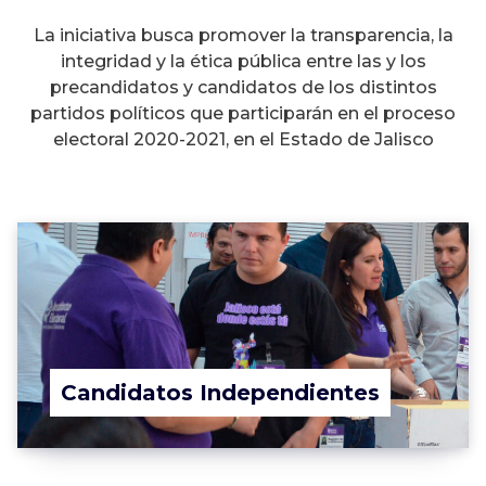
La iniciativa busca promover la transparencia, la
integridad y la ética pública entre las y los
precandidatos y candidatos de los distintos
partidos políticos que participarán en el proceso
electoral 2020-2021, en el Estado de Jalisco
Candidatos Independientes