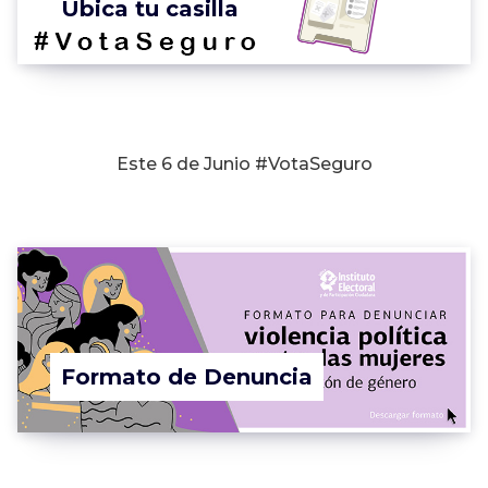
Ubica tu casilla
Este 6 de Junio #VotaSeguro
Formato de Denuncia