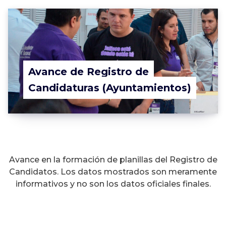
Avance de Registro de
Candidaturas (Ayuntamientos)
Avance en la formación de planillas del Registro de
Candidatos. Los datos mostrados son meramente
informativos y no son los datos oficiales finales.
¡Trabaja en el IEPC!