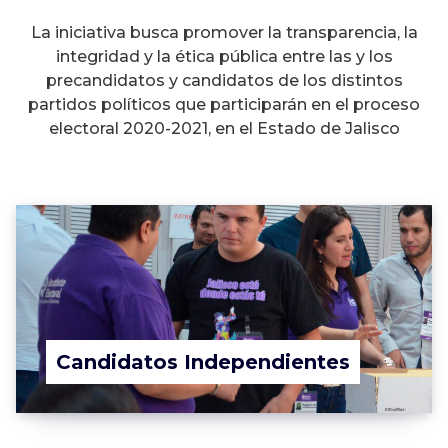
La iniciativa busca promover la transparencia, la
integridad y la ética pública entre las y los
precandidatos y candidatos de los distintos
partidos políticos que participarán en el proceso
electoral 2020-2021, en el Estado de Jalisco
Candidatos Independientes