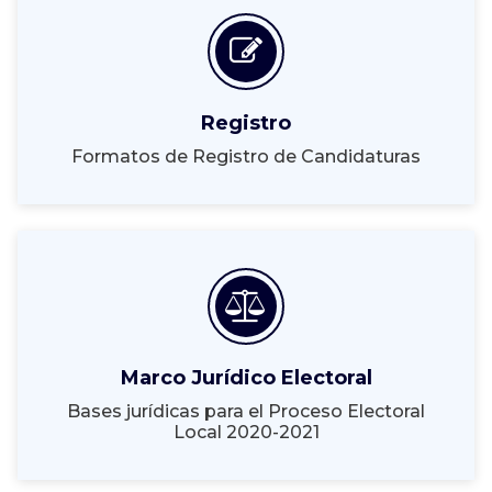
Registro
Formatos de Registro de Candidaturas
Marco Jurídico Electoral
Bases jurídicas para el Proceso Electoral
Local 2020-2021