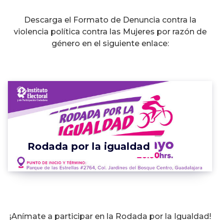
Descarga el Formato de Denuncia contra la
violencia política contra las Mujeres por razón de
género en el siguiente enlace:
Rodada por la igualdad
¡Anímate a participar en la Rodada por la Igualdad!