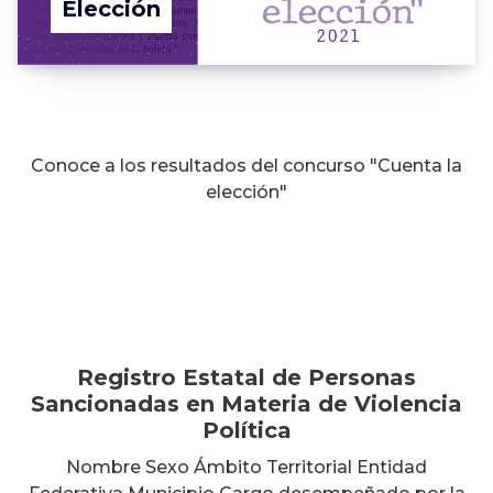
Elección
Registro Estatal de Personas
Conoce a los resultados del concurso "Cuenta la
Sancionadas en Materia de
elección"
Violencia Política
Registro Estatal de Personas
Sancionadas en Materia de Violencia
Política
Nombre Sexo Ámbito Territorial Entidad