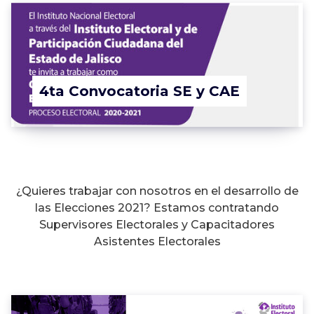
4ta Convocatoria SE y CAE
¿Quieres trabajar con nosotros en el desarrollo de
las Elecciones 2021? Estamos contratando
Supervisores Electorales y Capacitadores
Asistentes Electorales