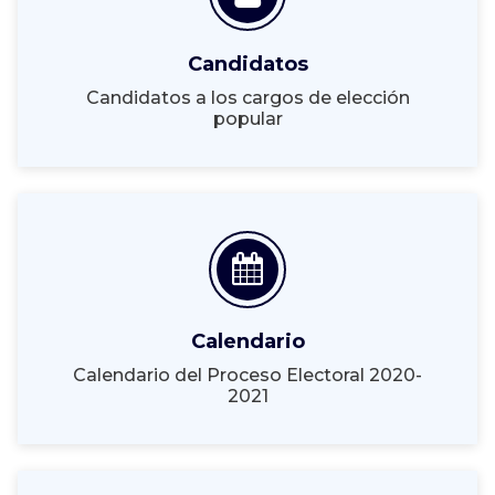
Candidatos
Candidatos a los cargos de elección
popular
Calendario
Calendario del Proceso Electoral 2020-
2021