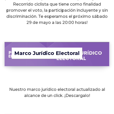
Recorrido ciclista que tiene como finalidad
promover el voto, la participación incluyente y sin
discriminación. Te esperamos el próximo sábado
29 de mayo a las 20:00 horas!
Marco Jurídico Electoral
Nuestro marco jurídico electoral actualizado al
alcance de un click. ¡Descargalo!