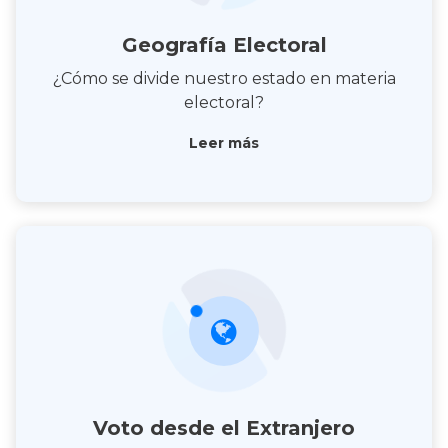
Geografía Electoral
¿Cómo se divide nuestro estado en materia
electoral?
Leer más
Voto desde el Extranjero