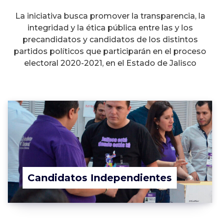
La iniciativa busca promover la transparencia, la
integridad y la ética pública entre las y los
precandidatos y candidatos de los distintos
partidos políticos que participarán en el proceso
electoral 2020-2021, en el Estado de Jalisco
Candidatos Independientes