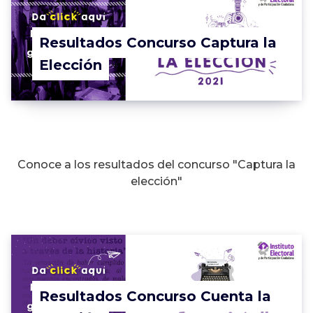
Resultados Concurso Captura la
Elección
Conoce a los resultados del concurso "Captura la
elección"
Resultados Concurso Cuenta la