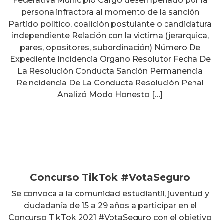
Federativa Municipio Cargo desempeñado por la
persona infractora al momento de la sanción
Partido político, coalición postulante o candidatura
independiente Relación con la victima (jerarquica,
pares, opositores, subordinación) Número De
Expediente Incidencia Órgano Resolutor Fecha De
La Resolución Conducta Sanción Permanencia
Reincidencia De La Conducta Resolución Penal
Analizó Modo Honesto […]
Concurso TikTok #VotaSeguro
Concurso TikTok #VotaSeguro
Se convoca a la comunidad estudiantil, juventud y
ciudadanía de 15 a 29 años a participar en el
Concurso TikTok 2021 #VotaSeguro con el objetivo