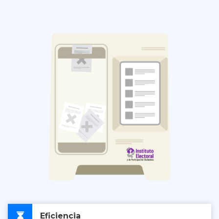
Eficiencia