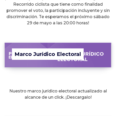
Recorrido ciclista que tiene como finalidad
promover el voto, la participación incluyente y sin
discriminación. Te esperamos el próximo sábado
29 de mayo a las 20:00 horas!
Marco Jurídico Electoral
Nuestro marco jurídico electoral actualizado al
alcance de un click. ¡Descargalo!