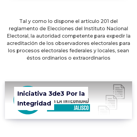
Tal y como lo dispone el artículo 201 del
reglamento de Elecciones del Instituto Nacional
Electoral, la autoridad competente para expedir la
acreditación de los observadores electorales para
los procesos electorales federales y locales, sean
éstos ordinarios o extraordinarios
Iniciativa 3de3 Por la
Integridad