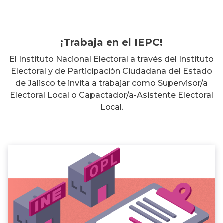
¡Trabaja en el IEPC!
El Instituto Nacional Electoral a través del Instituto
Electoral y de Participación Ciudadana del Estado
de Jalisco te invita a trabajar como Supervisor/a
Electoral Local o Capactador/a-Asistente Electoral
Local.