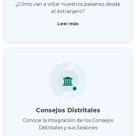
¿Cómo van a votar nuestros paisanos desde
el extranjero?
Leer más
Consejos Distritales
Conoce la integración de los Consejos
Distritales y sus Sesiones