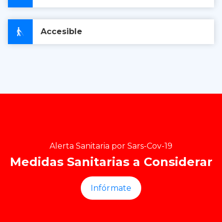
Accesible
Alerta Sanitaria por Sars-Cov-19
Medidas Sanitarias a Considerar
Infórmate