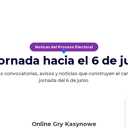
Noticas del Proceso Electoral
jornada hacia el 6 de j
s convocatorias, avisos y noticias que construyen el ca
jornada del 6 de junio.
Online Gry Kasynowe
Online Gry Kasynowe