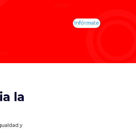
Infórmate
a la
igualdad y