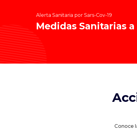
Alerta Sanitaria por Sars-Cov-19
Medidas Sanitarias a
Acc
Conoce la