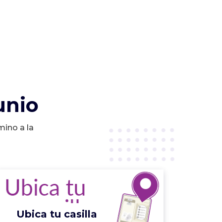
unio
mino a la
Ubica tu casilla