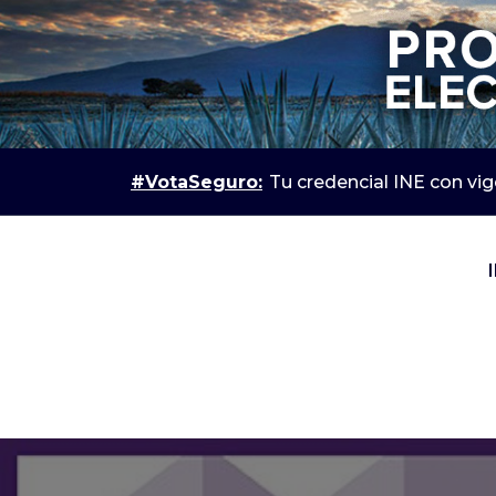
#VotaSeguro:
Tu credencial INE con vig
IEPC Jalisco