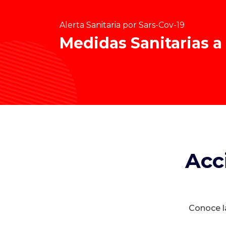
Alerta Sanitaria por Sars-Cov-19
Medidas Sanitarias a
Acc
Conoce la