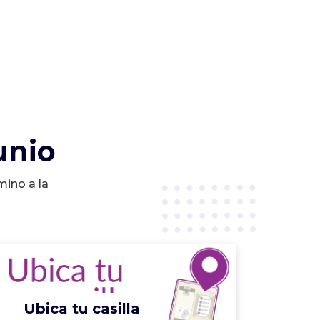
unio
mino a la
Ubica tu casilla