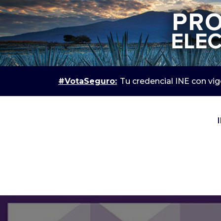
#VotaSeguro:
Tu credencial INE con vi
IEPC Jalisco