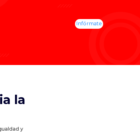
Infórmate
a la
igualdad y