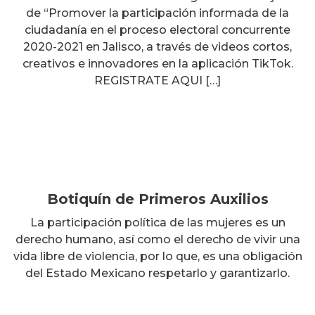
de “Promover la participación informada de la
ciudadanía en el proceso electoral concurrente
2020-2021 en Jalisco, a través de videos cortos,
creativos e innovadores en la aplicación TikTok.
REGISTRATE AQUI […]
Botiquín de Primeros Auxilios
Botiquín de Primeros Auxilios
La participación política de las mujeres es un
derecho humano, así como el derecho de vivir una
vida libre de violencia, por lo que, es una obligación
del Estado Mexicano respetarlo y garantizarlo.