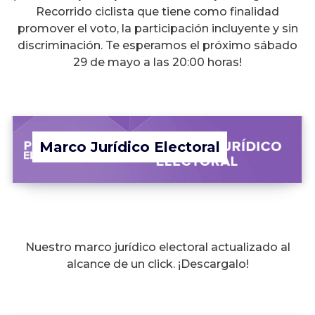
Recorrido ciclista que tiene como finalidad
promover el voto, la participación incluyente y sin
discriminación. Te esperamos el próximo sábado
29 de mayo a las 20:00 horas!
Marco Jurídico Electoral
Nuestro marco jurídico electoral actualizado al
alcance de un click. ¡Descargalo!