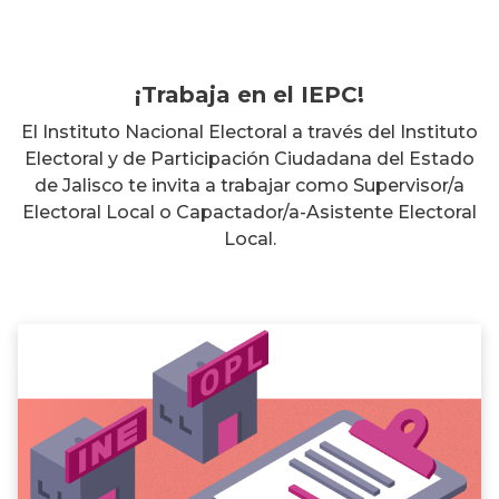
¡Trabaja en el IEPC!
El Instituto Nacional Electoral a través del Instituto
Electoral y de Participación Ciudadana del Estado
de Jalisco te invita a trabajar como Supervisor/a
Electoral Local o Capactador/a-Asistente Electoral
Local.