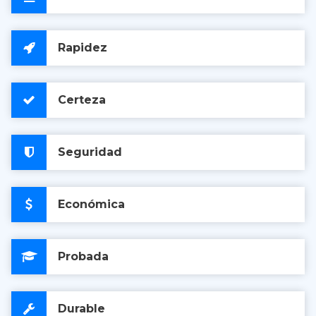
Rapidez
Certeza
Seguridad
Económica
Probada
Durable