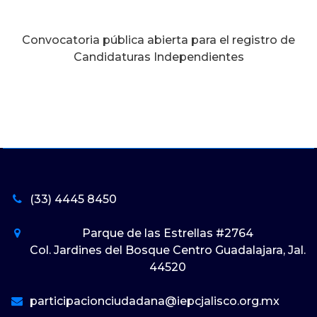
Convocatoria pública abierta para el registro de
Candidaturas Independientes
(33) 4445 8450
Parque de las Estrellas #2764
Col. Jardines del Bosque Centro Guadalajara, Jal.
44520
participacionciudadana@iepcjalisco.org.mx