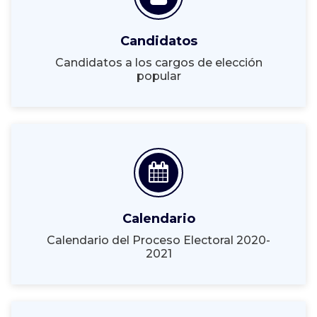
Candidatos
Candidatos a los cargos de elección
popular
Calendario
Calendario del Proceso Electoral 2020-
2021