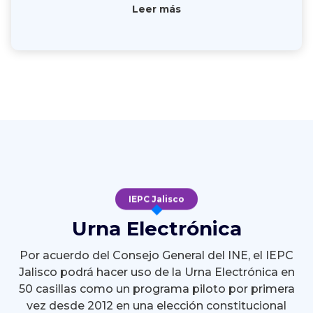
Leer más
IEPC Jalisco
Urna Electrónica
Por acuerdo del Consejo General del INE, el IEPC
Jalisco podrá hacer uso de la Urna Electrónica en
50 casillas como un programa piloto por primera
vez desde 2012 en una elección constitucional