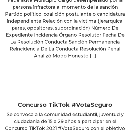
Federativa Municipio Cargo desempeñado por la
persona infractora al momento de la sanción
Partido político, coalición postulante o candidatura
independiente Relación con la victima (jerarquica,
pares, opositores, subordinación) Número De
Expediente Incidencia Órgano Resolutor Fecha De
La Resolución Conducta Sanción Permanencia
Reincidencia De La Conducta Resolución Penal
Analizó Modo Honesto […]
Concurso TikTok #VotaSeguro
Concurso TikTok #VotaSeguro
Se convoca a la comunidad estudiantil, juventud y
ciudadanía de 15 a 29 años a participar en el
Concurso TikTok 2021 #VotaSeguro con el objetivo