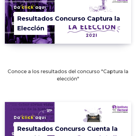
Resultados Concurso Captura la
Elección
Conoce a los resultados del concurso "Captura la
elección"
Resultados Concurso Cuenta la