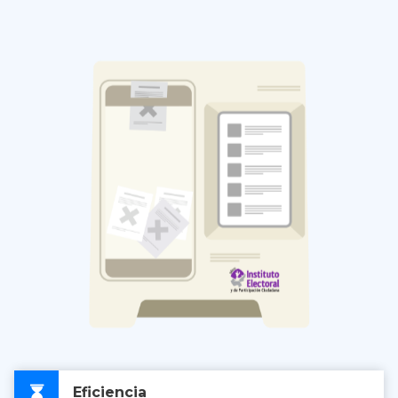
Eficiencia