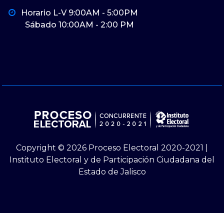
Horario L-V 9:00AM - 5:00PM
Sábado 10:00AM - 2:00 PM
Copyright © 2026 Proceso Electoral 2020-2021 |
Instituto Electoral y de Participación Ciudadana del
Estado de Jalisco