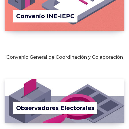
Convenio INE-IEPC
Convenio General de Coordinación y Colaboración
Observadores Electorales