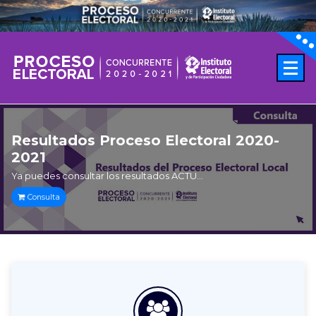
IEPC Jalisco
Resultados Proceso Electoral 2020-
2021
Ya puedes consultar los resultados ACTUALIZADOS
Consulta