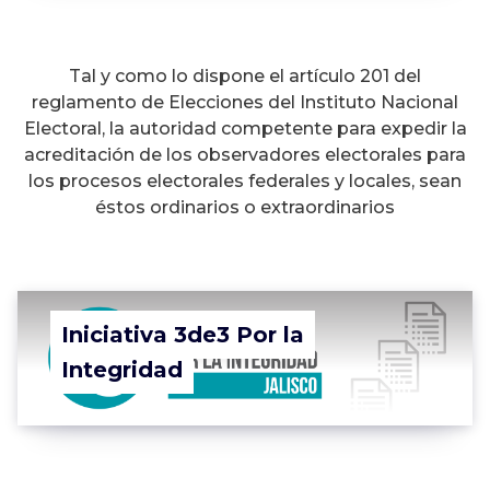
Tal y como lo dispone el artículo 201 del
reglamento de Elecciones del Instituto Nacional
Electoral, la autoridad competente para expedir la
acreditación de los observadores electorales para
los procesos electorales federales y locales, sean
éstos ordinarios o extraordinarios
Iniciativa 3de3 Por la
Integridad