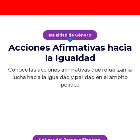
Igualdad de Género
Acciones Afirmativas hacia
la Igualdad
Conoce las acciones afirmativas que refuerzan la
lucha hacia la igualdad y paridad en el ámbito
político