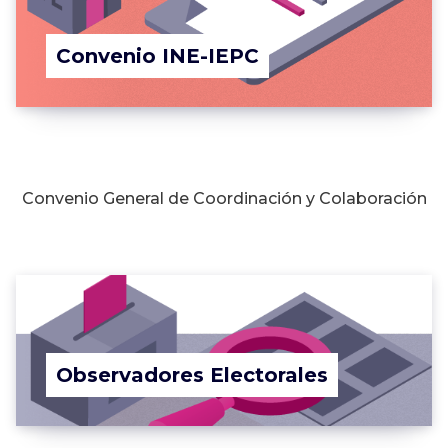
Convenio INE-IEPC
Convenio General de Coordinación y Colaboración
Observadores Electorales