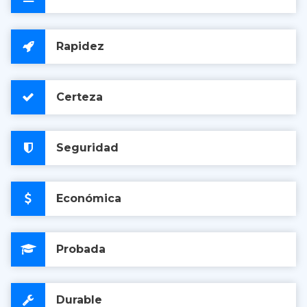
Rapidez
Certeza
Seguridad
Económica
Probada
Durable