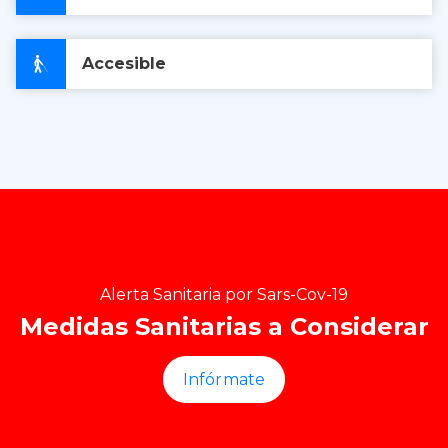
Accesible
Alerta Sanitaria por Sars-Cov-19
Medidas Sanitarias a Considerar
Infórmate