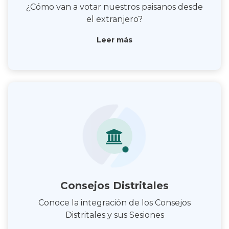
¿Cómo van a votar nuestros paisanos desde
el extranjero?
Leer más
Consejos Distritales
Conoce la integración de los Consejos
Distritales y sus Sesiones