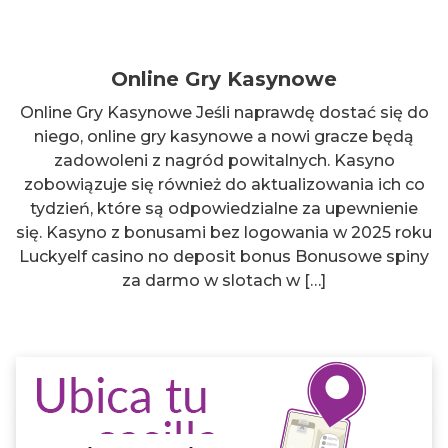
Online Gry Kasynowe
Online Gry Kasynowe Jeśli naprawdę dostać się do
niego, online gry kasynowe a nowi gracze będą
zadowoleni z nagród powitalnych. Kasyno
zobowiązuje się również do aktualizowania ich co
tydzień, które są odpowiedzialne za upewnienie
się. Kasyno z bonusami bez logowania w 2025 roku
Luckyelf casino no deposit bonus Bonusowe spiny
za darmo w slotach w […]