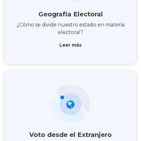
Geografía Electoral
¿Cómo se divide nuestro estado en materia
electoral?
Leer más
Voto desde el Extranjero