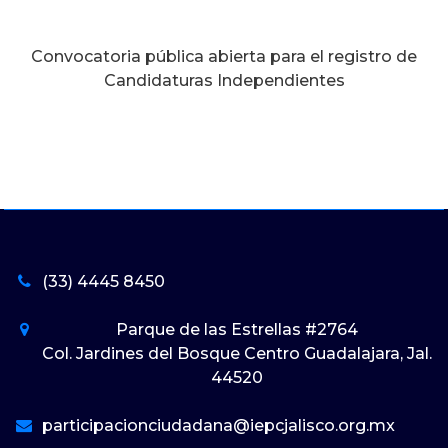
Convocatoria pública abierta para el registro de
Candidaturas Independientes
(33) 4445 8450
Parque de las Estrellas #2764
Col. Jardines del Bosque Centro Guadalajara, Jal.
44520
participacionciudadana@iepcjalisco.org.mx