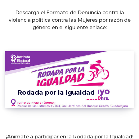
Descarga el Formato de Denuncia contra la
violencia política contra las Mujeres por razón de
género en el siguiente enlace:
Rodada por la igualdad
¡Anímate a participar en la Rodada por la Igualdad!