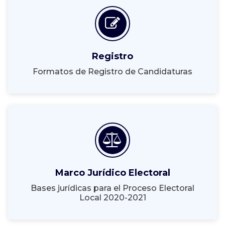
Registro
Formatos de Registro de Candidaturas
Marco Jurídico Electoral
Bases jurídicas para el Proceso Electoral
Local 2020-2021