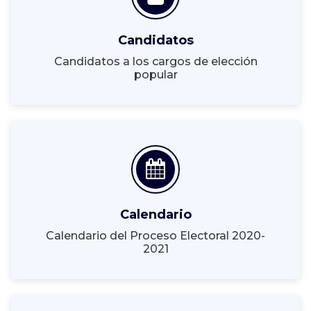
Candidatos
Candidatos a los cargos de elección
popular
Calendario
Calendario del Proceso Electoral 2020-
2021