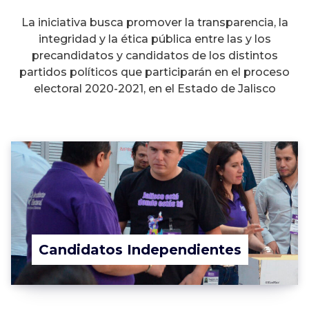
La iniciativa busca promover la transparencia, la
integridad y la ética pública entre las y los
precandidatos y candidatos de los distintos
partidos políticos que participarán en el proceso
electoral 2020-2021, en el Estado de Jalisco
Candidatos Independientes